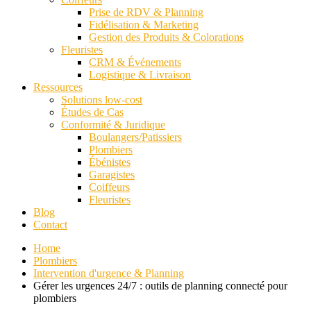
Prise de RDV & Planning
Fidélisation & Marketing
Gestion des Produits & Colorations
Fleuristes
CRM & Événements
Logistique & Livraison
Ressources
Solutions low-cost
Études de Cas
Conformité & Juridique
Boulangers/Patissiers
Plombiers
Ébénistes
Garagistes
Coiffeurs
Fleuristes
Blog
Contact
Home
Plombiers
Intervention d'urgence & Planning
Gérer les urgences 24/7 : outils de planning connecté pour
plombiers