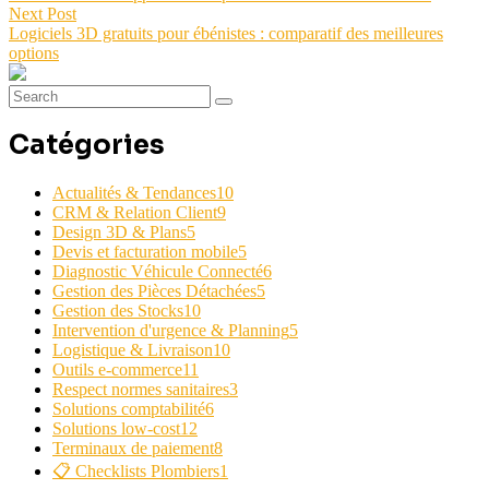
Next Post
Logiciels 3D gratuits pour ébénistes : comparatif des meilleures
options
Catégories
Actualités & Tendances
10
CRM & Relation Client
9
Design 3D & Plans
5
Devis et facturation mobile
5
Diagnostic Véhicule Connecté
6
Gestion des Pièces Détachées
5
Gestion des Stocks
10
Intervention d'urgence & Planning
5
Logistique & Livraison
10
Outils e-commerce
11
Respect normes sanitaires
3
Solutions comptabilité
6
Solutions low-cost
12
Terminaux de paiement
8
📋 Checklists Plombiers
1