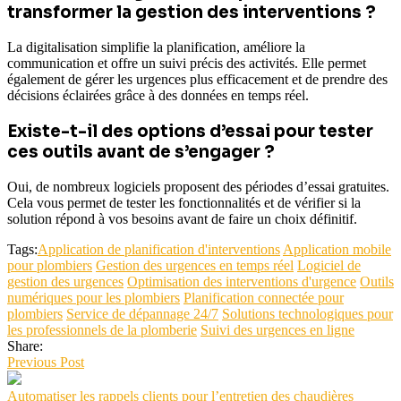
transformer la gestion des interventions ?
La digitalisation simplifie la planification, améliore la
communication et offre un suivi précis des activités. Elle permet
également de gérer les urgences plus efficacement et de prendre des
décisions éclairées grâce à des données en temps réel.
Existe-t-il des options d’essai pour tester
ces outils avant de s’engager ?
Oui, de nombreux logiciels proposent des périodes d’essai gratuites.
Cela vous permet de tester les fonctionnalités et de vérifier si la
solution répond à vos besoins avant de faire un choix définitif.
Tags:
Application de planification d'interventions
Application mobile
pour plombiers
Gestion des urgences en temps réel
Logiciel de
gestion des urgences
Optimisation des interventions d'urgence
Outils
numériques pour les plombiers
Planification connectée pour
plombiers
Service de dépannage 24/7
Solutions technologiques pour
les professionnels de la plomberie
Suivi des urgences en ligne
Share:
Previous Post
Automatiser les rappels clients pour l’entretien des chaudières