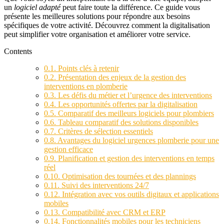
un
logiciel adapté
peut faire toute la différence. Ce guide vous
présente les meilleures solutions pour répondre aux besoins
spécifiques de votre activité. Découvrez comment la digitalisation
peut simplifier votre organisation et améliorer votre service.
Contents
0.1.
Points clés à retenir
0.2.
Présentation des enjeux de la gestion des
interventions en plomberie
0.3.
Les défis du métier et l’urgence des interventions
0.4.
Les opportunités offertes par la digitalisation
0.5.
Comparatif des meilleurs logiciels pour plombiers
0.6.
Tableau comparatif des solutions disponibles
0.7.
Critères de sélection essentiels
0.8.
Avantages du logiciel urgences plomberie pour une
gestion efficace
0.9.
Planification et gestion des interventions en temps
réel
0.10.
Optimisation des tournées et des plannings
0.11.
Suivi des interventions 24/7
0.12.
Intégration avec vos outils digitaux et applications
mobiles
0.13.
Compatibilité avec CRM et ERP
0.14.
Fonctionnalités mobiles pour les techniciens