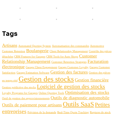
Tags
Artisans
Automated Quoting System
Automatisation des commandes
Automotive
Boulangerie
Customer Retention
Client Relationship Management
Contrôle des pièces
Customer
détachées
CRM Features for Garages
CRM Tools for Auto Shops
Relationship Management
Facturation
Customer Retention Strategies
électronique
Garage Client Engagement
Garage Customer Loyalty
Garage Customer
Gestion des factures
Satisfaction
Garage Estimation Software
Gestion des pièces
Gestion des stocks
Gestion financière
en temps réel
Logiciel de gestion des stocks
Gestion prédictive des stocks
Optimisation des stocks
Loyalty Programs for Garages
Online Quoting Tools
Outils de diagnostic automobile
Outil de gestion des approvisionnements
Outils SaaS
Petites
Outils de paiement pour artisans
entreprises
Prévision de la demande
Real-Time Quote Tracking
Ruptures de stock