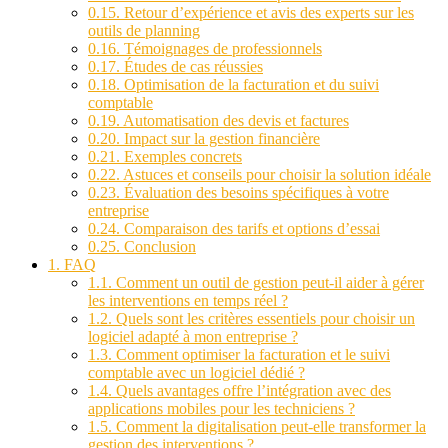
0.15.
Retour d’expérience et avis des experts sur les
outils de planning
0.16.
Témoignages de professionnels
0.17.
Études de cas réussies
0.18.
Optimisation de la facturation et du suivi
comptable
0.19.
Automatisation des devis et factures
0.20.
Impact sur la gestion financière
0.21.
Exemples concrets
0.22.
Astuces et conseils pour choisir la solution idéale
0.23.
Évaluation des besoins spécifiques à votre
entreprise
0.24.
Comparaison des tarifs et options d’essai
0.25.
Conclusion
1.
FAQ
1.1.
Comment un outil de gestion peut-il aider à gérer
les interventions en temps réel ?
1.2.
Quels sont les critères essentiels pour choisir un
logiciel adapté à mon entreprise ?
1.3.
Comment optimiser la facturation et le suivi
comptable avec un logiciel dédié ?
1.4.
Quels avantages offre l’intégration avec des
applications mobiles pour les techniciens ?
1.5.
Comment la digitalisation peut-elle transformer la
gestion des interventions ?