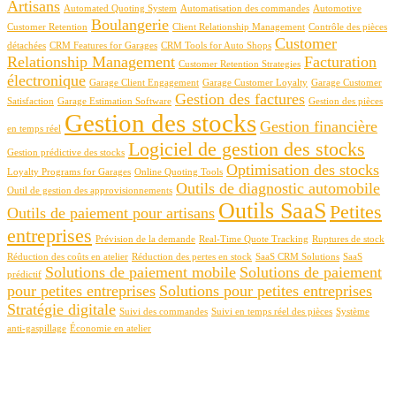
Artisans
Automated Quoting System
Automatisation des commandes
Automotive
Boulangerie
Customer Retention
Client Relationship Management
Contrôle des pièces
Customer
détachées
CRM Features for Garages
CRM Tools for Auto Shops
Relationship Management
Facturation
Customer Retention Strategies
électronique
Garage Client Engagement
Garage Customer Loyalty
Garage Customer
Gestion des factures
Satisfaction
Garage Estimation Software
Gestion des pièces
Gestion des stocks
Gestion financière
en temps réel
Logiciel de gestion des stocks
Gestion prédictive des stocks
Optimisation des stocks
Loyalty Programs for Garages
Online Quoting Tools
Outils de diagnostic automobile
Outil de gestion des approvisionnements
Outils SaaS
Petites
Outils de paiement pour artisans
entreprises
Prévision de la demande
Real-Time Quote Tracking
Ruptures de stock
Réduction des coûts en atelier
Réduction des pertes en stock
SaaS CRM Solutions
SaaS
Solutions de paiement mobile
Solutions de paiement
prédictif
pour petites entreprises
Solutions pour petites entreprises
Stratégie digitale
Suivi des commandes
Suivi en temps réel des pièces
Système
anti-gaspillage
Économie en atelier