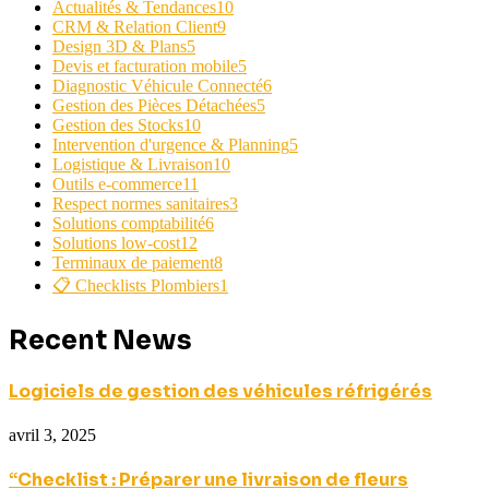
Actualités & Tendances
10
CRM & Relation Client
9
Design 3D & Plans
5
Devis et facturation mobile
5
Diagnostic Véhicule Connecté
6
Gestion des Pièces Détachées
5
Gestion des Stocks
10
Intervention d'urgence & Planning
5
Logistique & Livraison
10
Outils e-commerce
11
Respect normes sanitaires
3
Solutions comptabilité
6
Solutions low-cost
12
Terminaux de paiement
8
📋 Checklists Plombiers
1
Recent News
Logiciels de gestion des véhicules réfrigérés
avril 3, 2025
“Checklist : Préparer une livraison de fleurs