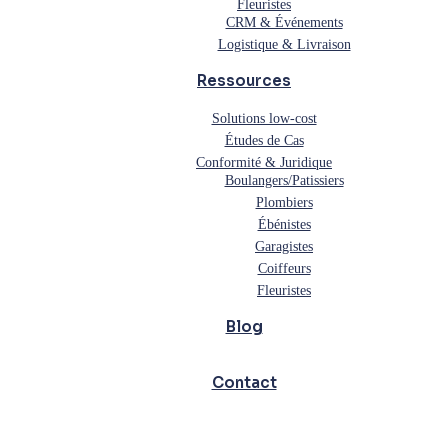
Fleuristes
CRM & Événements
Logistique & Livraison
Ressources
Solutions low-cost
Études de Cas
Conformité & Juridique
Boulangers/Patissiers
Plombiers
Ébénistes
Garagistes
Coiffeurs
Fleuristes
Blog
Contact