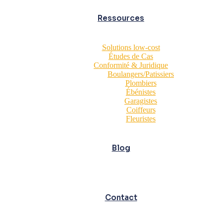
Ressources
Solutions low-cost
Études de Cas
Conformité & Juridique
Boulangers/Patissiers
Plombiers
Ébénistes
Garagistes
Coiffeurs
Fleuristes
Blog
Contact