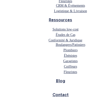
Fleuristes
CRM & Événements
Logistique & Livraison
Ressources
Solutions low-cost
Études de Cas
Conformité & Juridique
Boulangers/Patissiers
Plombiers
Ébénistes
Garagistes
Coiffeurs
Fleuristes
Blog
Contact