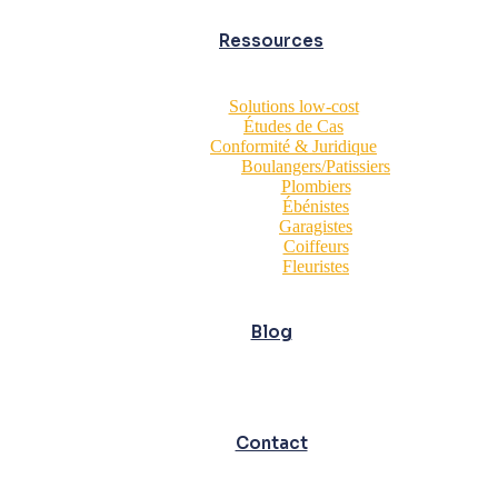
Ressources
Solutions low-cost
Études de Cas
Conformité & Juridique
Boulangers/Patissiers
Plombiers
Ébénistes
Garagistes
Coiffeurs
Fleuristes
Blog
Contact