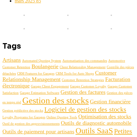
mars 2025
85
Tags
Artisans
Automated Quoting System
Automatisation des commandes
Automotive
Boulangerie
Customer Retention
Client Relationship Management
Contrôle des pièces
Customer
détachées
CRM Features for Garages
CRM Tools for Auto Shops
Relationship Management
Facturation
Customer Retention Strategies
électronique
Garage Client Engagement
Garage Customer Loyalty
Garage Customer
Gestion des factures
Satisfaction
Garage Estimation Software
Gestion des pièces
Gestion des stocks
Gestion financière
en temps réel
Logiciel de gestion des stocks
Gestion prédictive des stocks
Optimisation des stocks
Loyalty Programs for Garages
Online Quoting Tools
Outils de diagnostic automobile
Outil de gestion des approvisionnements
Outils SaaS
Petites
Outils de paiement pour artisans