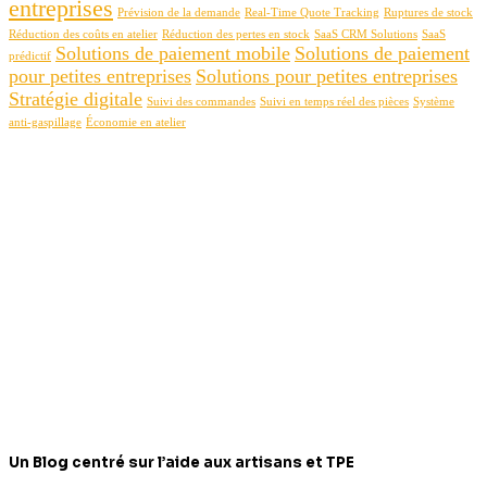
entreprises
Prévision de la demande
Real-Time Quote Tracking
Ruptures de stock
Réduction des coûts en atelier
Réduction des pertes en stock
SaaS CRM Solutions
SaaS
Solutions de paiement mobile
Solutions de paiement
prédictif
pour petites entreprises
Solutions pour petites entreprises
Stratégie digitale
Suivi des commandes
Suivi en temps réel des pièces
Système
anti-gaspillage
Économie en atelier
Un Blog centré sur l’aide aux artisans et TPE