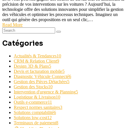
précision de vos interventions sur les voitures ? Aujourd’hui, la
technologie offre des solutions innovantes pour simplifier la gestion
des véhicules et optimiser les processus techniques. Imaginez un
outil qui génère des propositions en un seul clic,…
Read More
Catégories
Actualités & Tendances
10
CRM & Relation Client
9
Design 3D & Plans
5
Devis et facturation mobile
5
Diagnostic Véhicule Connecté
6
Gestion des Pièces Détachées
5
Gestion des Stocks
10
Intervention d'urgence & Planning
5
Logistique & Livraison
10
Outils e-commerce
11
Respect normes sanitaires
3
Solutions comptabilité
6
Solutions low-cost
12
Terminaux de paiement
8