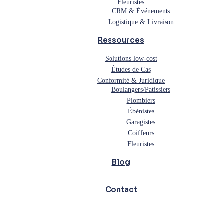
Fleuristes
CRM & Événements
Logistique & Livraison
Ressources
Solutions low-cost
Études de Cas
Conformité & Juridique
Boulangers/Patissiers
Plombiers
Ébénistes
Garagistes
Coiffeurs
Fleuristes
Blog
Contact