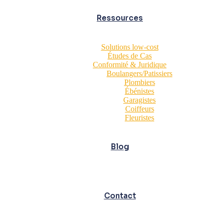
Ressources
Solutions low-cost
Études de Cas
Conformité & Juridique
Boulangers/Patissiers
Plombiers
Ébénistes
Garagistes
Coiffeurs
Fleuristes
Blog
Contact