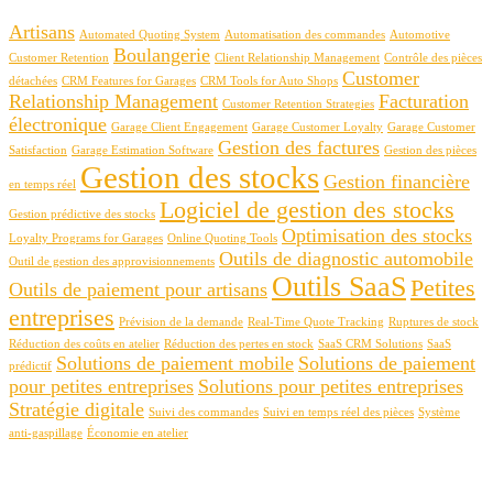
Artisans
Automated Quoting System
Automatisation des commandes
Automotive
Boulangerie
Customer Retention
Client Relationship Management
Contrôle des pièces
Customer
détachées
CRM Features for Garages
CRM Tools for Auto Shops
Relationship Management
Facturation
Customer Retention Strategies
électronique
Garage Client Engagement
Garage Customer Loyalty
Garage Customer
Gestion des factures
Satisfaction
Garage Estimation Software
Gestion des pièces
Gestion des stocks
Gestion financière
en temps réel
Logiciel de gestion des stocks
Gestion prédictive des stocks
Optimisation des stocks
Loyalty Programs for Garages
Online Quoting Tools
Outils de diagnostic automobile
Outil de gestion des approvisionnements
Outils SaaS
Petites
Outils de paiement pour artisans
entreprises
Prévision de la demande
Real-Time Quote Tracking
Ruptures de stock
Réduction des coûts en atelier
Réduction des pertes en stock
SaaS CRM Solutions
SaaS
Solutions de paiement mobile
Solutions de paiement
prédictif
pour petites entreprises
Solutions pour petites entreprises
Stratégie digitale
Suivi des commandes
Suivi en temps réel des pièces
Système
anti-gaspillage
Économie en atelier