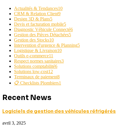
Actualités & Tendances
10
CRM & Relation Client
9
Design 3D & Plans
5
Devis et facturation mobile
5
Diagnostic Véhicule Connecté
6
Gestion des Pièces Détachées
5
Gestion des Stocks
10
Intervention d'urgence & Planning
5
Logistique & Livraison
10
Outils e-commerce
11
Respect normes sanitaires
3
Solutions comptabilité
6
Solutions low-cost
12
Terminaux de paiement
8
📋 Checklists Plombiers
1
Recent News
Logiciels de gestion des véhicules réfrigérés
avril 3, 2025