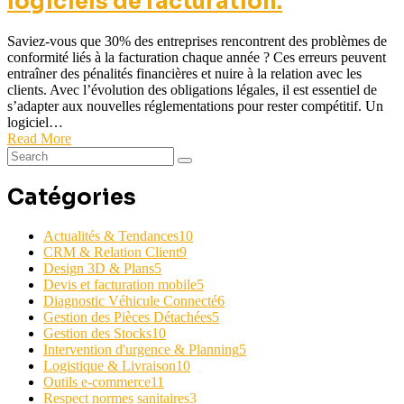
logiciels de facturation.
Saviez-vous que 30% des entreprises rencontrent des problèmes de
conformité liés à la facturation chaque année ? Ces erreurs peuvent
entraîner des pénalités financières et nuire à la relation avec les
clients. Avec l’évolution des obligations légales, il est essentiel de
s’adapter aux nouvelles réglementations pour rester compétitif. Un
logiciel…
Read More
Catégories
Actualités & Tendances
10
CRM & Relation Client
9
Design 3D & Plans
5
Devis et facturation mobile
5
Diagnostic Véhicule Connecté
6
Gestion des Pièces Détachées
5
Gestion des Stocks
10
Intervention d'urgence & Planning
5
Logistique & Livraison
10
Outils e-commerce
11
Respect normes sanitaires
3