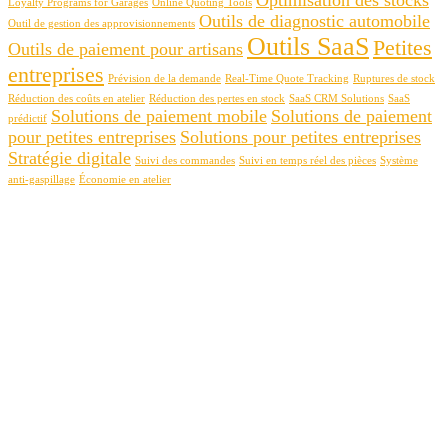
Loyalty Programs for Garages
Online Quoting Tools
Outils de diagnostic automobile
Outil de gestion des approvisionnements
Outils SaaS
Petites
Outils de paiement pour artisans
entreprises
Prévision de la demande
Real-Time Quote Tracking
Ruptures de stock
Réduction des coûts en atelier
Réduction des pertes en stock
SaaS CRM Solutions
SaaS
Solutions de paiement mobile
Solutions de paiement
prédictif
pour petites entreprises
Solutions pour petites entreprises
Stratégie digitale
Suivi des commandes
Suivi en temps réel des pièces
Système
anti-gaspillage
Économie en atelier