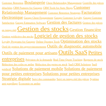
Boulangerie
Customer Retention
Client Relationship Management
Contrôle des pièces
Customer
détachées
CRM Features for Garages
CRM Tools for Auto Shops
Relationship Management
Facturation
Customer Retention Strategies
électronique
Garage Client Engagement
Garage Customer Loyalty
Garage Customer
Gestion des factures
Satisfaction
Garage Estimation Software
Gestion des pièces
Gestion des stocks
Gestion financière
en temps réel
Logiciel de gestion des stocks
Gestion prédictive des stocks
Optimisation des stocks
Loyalty Programs for Garages
Online Quoting Tools
Outils de diagnostic automobile
Outil de gestion des approvisionnements
Outils SaaS
Petites
Outils de paiement pour artisans
entreprises
Prévision de la demande
Real-Time Quote Tracking
Ruptures de stock
Réduction des coûts en atelier
Réduction des pertes en stock
SaaS CRM Solutions
SaaS
Solutions de paiement mobile
Solutions de paiement
prédictif
pour petites entreprises
Solutions pour petites entreprises
Stratégie digitale
Suivi des commandes
Suivi en temps réel des pièces
Système
anti-gaspillage
Économie en atelier