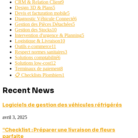
CRM & Relation Client
9
Design 3D & Plans
5
Devis et facturation mobile
5
Diagnostic Véhicule Connecté
6
Gestion des Pièces Détachées
5
Gestion des Stocks
10
Intervention d'urgence & Planning
5
Logistique & Livraison
10
Outils e-commerce
11
Respect normes sanitaires
3
Solutions comptabilité
6
Solutions low-cost
12
Terminaux de paiement
8
📋 Checklists Plombiers
1
Recent News
Logiciels de gestion des véhicules réfrigérés
avril 3, 2025
“Checklist : Préparer une livraison de fleurs
parfaite