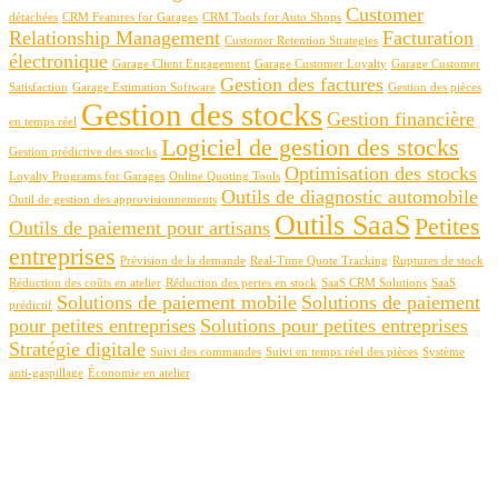
Customer
détachées
CRM Features for Garages
CRM Tools for Auto Shops
Relationship Management
Facturation
Customer Retention Strategies
électronique
Garage Client Engagement
Garage Customer Loyalty
Garage Customer
Gestion des factures
Satisfaction
Garage Estimation Software
Gestion des pièces
Gestion des stocks
Gestion financière
en temps réel
Logiciel de gestion des stocks
Gestion prédictive des stocks
Optimisation des stocks
Loyalty Programs for Garages
Online Quoting Tools
Outils de diagnostic automobile
Outil de gestion des approvisionnements
Outils SaaS
Petites
Outils de paiement pour artisans
entreprises
Prévision de la demande
Real-Time Quote Tracking
Ruptures de stock
Réduction des coûts en atelier
Réduction des pertes en stock
SaaS CRM Solutions
SaaS
Solutions de paiement mobile
Solutions de paiement
prédictif
pour petites entreprises
Solutions pour petites entreprises
Stratégie digitale
Suivi des commandes
Suivi en temps réel des pièces
Système
anti-gaspillage
Économie en atelier