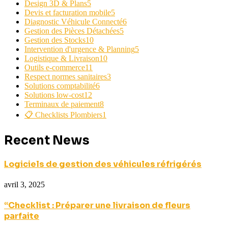
Design 3D & Plans
5
Devis et facturation mobile
5
Diagnostic Véhicule Connecté
6
Gestion des Pièces Détachées
5
Gestion des Stocks
10
Intervention d'urgence & Planning
5
Logistique & Livraison
10
Outils e-commerce
11
Respect normes sanitaires
3
Solutions comptabilité
6
Solutions low-cost
12
Terminaux de paiement
8
📋 Checklists Plombiers
1
Recent News
Logiciels de gestion des véhicules réfrigérés
avril 3, 2025
“Checklist : Préparer une livraison de fleurs
parfaite