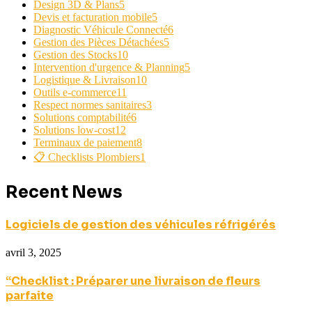
Design 3D & Plans
5
Devis et facturation mobile
5
Diagnostic Véhicule Connecté
6
Gestion des Pièces Détachées
5
Gestion des Stocks
10
Intervention d'urgence & Planning
5
Logistique & Livraison
10
Outils e-commerce
11
Respect normes sanitaires
3
Solutions comptabilité
6
Solutions low-cost
12
Terminaux de paiement
8
📋 Checklists Plombiers
1
Recent News
Logiciels de gestion des véhicules réfrigérés
avril 3, 2025
“Checklist : Préparer une livraison de fleurs
parfaite