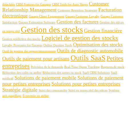
Customer
détachées
CRM Features for Garages
CRM Tools for Auto Shops
Relationship Management
Facturation
Customer Retention Strategies
électronique
Garage Client Engagement
Garage Customer Loyalty
Garage Customer
Gestion des factures
Satisfaction
Garage Estimation Software
Gestion des pièces
Gestion des stocks
Gestion financière
en temps réel
Logiciel de gestion des stocks
Gestion prédictive des stocks
Optimisation des stocks
Loyalty Programs for Garages
Online Quoting Tools
Outils de diagnostic automobile
Outil de gestion des approvisionnements
Outils SaaS
Petites
Outils de paiement pour artisans
entreprises
Prévision de la demande
Real-Time Quote Tracking
Ruptures de stock
Réduction des coûts en atelier
Réduction des pertes en stock
SaaS CRM Solutions
SaaS
Solutions de paiement mobile
Solutions de paiement
prédictif
pour petites entreprises
Solutions pour petites entreprises
Stratégie digitale
Suivi des commandes
Suivi en temps réel des pièces
Système
anti-gaspillage
Économie en atelier