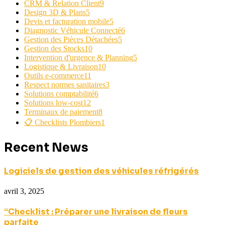
CRM & Relation Client
9
Design 3D & Plans
5
Devis et facturation mobile
5
Diagnostic Véhicule Connecté
6
Gestion des Pièces Détachées
5
Gestion des Stocks
10
Intervention d'urgence & Planning
5
Logistique & Livraison
10
Outils e-commerce
11
Respect normes sanitaires
3
Solutions comptabilité
6
Solutions low-cost
12
Terminaux de paiement
8
📋 Checklists Plombiers
1
Recent News
Logiciels de gestion des véhicules réfrigérés
avril 3, 2025
“Checklist : Préparer une livraison de fleurs
parfaite