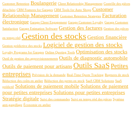
Boulangerie
Customer Retention
Client Relationship Management
Contrôle des pièces
Customer
détachées
CRM Features for Garages
CRM Tools for Auto Shops
Relationship Management
Facturation
Customer Retention Strategies
électronique
Garage Client Engagement
Garage Customer Loyalty
Garage Customer
Gestion des factures
Satisfaction
Garage Estimation Software
Gestion des pièces
Gestion des stocks
Gestion financière
en temps réel
Logiciel de gestion des stocks
Gestion prédictive des stocks
Optimisation des stocks
Loyalty Programs for Garages
Online Quoting Tools
Outils de diagnostic automobile
Outil de gestion des approvisionnements
Outils SaaS
Petites
Outils de paiement pour artisans
entreprises
Prévision de la demande
Real-Time Quote Tracking
Ruptures de stock
Réduction des coûts en atelier
Réduction des pertes en stock
SaaS CRM Solutions
SaaS
Solutions de paiement mobile
Solutions de paiement
prédictif
pour petites entreprises
Solutions pour petites entreprises
Stratégie digitale
Suivi des commandes
Suivi en temps réel des pièces
Système
anti-gaspillage
Économie en atelier