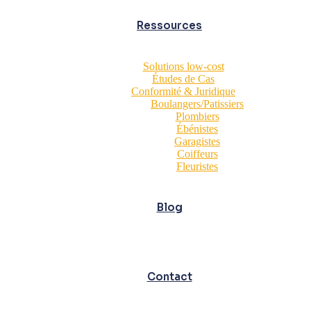
Ressources
Solutions low-cost
Études de Cas
Conformité & Juridique
Boulangers/Patissiers
Plombiers
Ébénistes
Garagistes
Coiffeurs
Fleuristes
Blog
Contact