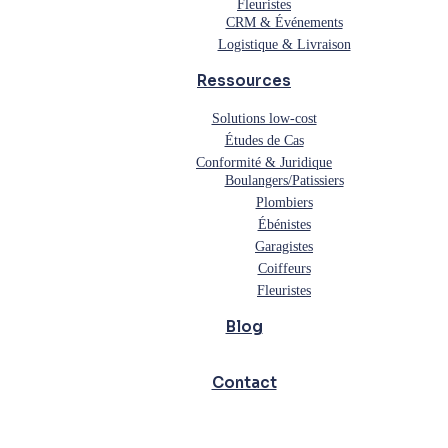
Fleuristes
CRM & Événements
Logistique & Livraison
Ressources
Solutions low-cost
Études de Cas
Conformité & Juridique
Boulangers/Patissiers
Plombiers
Ébénistes
Garagistes
Coiffeurs
Fleuristes
Blog
Contact