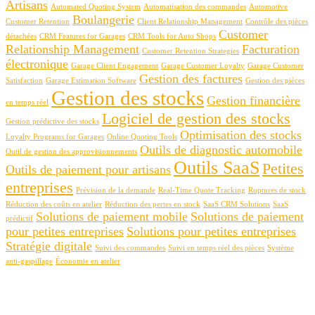
Artisans
Automated Quoting System
Automatisation des commandes
Automotive
Boulangerie
Customer Retention
Client Relationship Management
Contrôle des pièces
Customer
détachées
CRM Features for Garages
CRM Tools for Auto Shops
Relationship Management
Facturation
Customer Retention Strategies
électronique
Garage Client Engagement
Garage Customer Loyalty
Garage Customer
Gestion des factures
Satisfaction
Garage Estimation Software
Gestion des pièces
Gestion des stocks
Gestion financière
en temps réel
Logiciel de gestion des stocks
Gestion prédictive des stocks
Optimisation des stocks
Loyalty Programs for Garages
Online Quoting Tools
Outils de diagnostic automobile
Outil de gestion des approvisionnements
Outils SaaS
Petites
Outils de paiement pour artisans
entreprises
Prévision de la demande
Real-Time Quote Tracking
Ruptures de stock
Réduction des coûts en atelier
Réduction des pertes en stock
SaaS CRM Solutions
SaaS
Solutions de paiement mobile
Solutions de paiement
prédictif
pour petites entreprises
Solutions pour petites entreprises
Stratégie digitale
Suivi des commandes
Suivi en temps réel des pièces
Système
anti-gaspillage
Économie en atelier