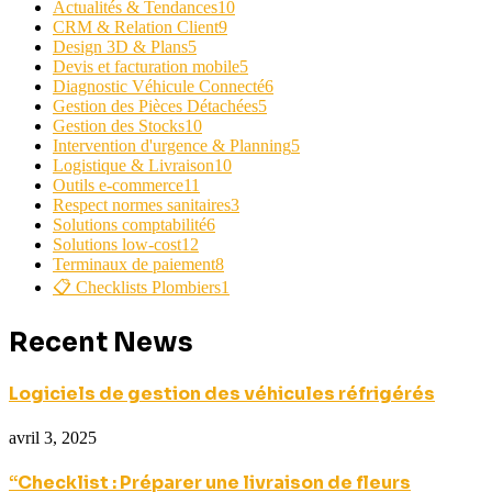
Actualités & Tendances
10
CRM & Relation Client
9
Design 3D & Plans
5
Devis et facturation mobile
5
Diagnostic Véhicule Connecté
6
Gestion des Pièces Détachées
5
Gestion des Stocks
10
Intervention d'urgence & Planning
5
Logistique & Livraison
10
Outils e-commerce
11
Respect normes sanitaires
3
Solutions comptabilité
6
Solutions low-cost
12
Terminaux de paiement
8
📋 Checklists Plombiers
1
Recent News
Logiciels de gestion des véhicules réfrigérés
avril 3, 2025
“Checklist : Préparer une livraison de fleurs