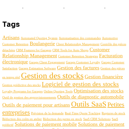
Tags
Artisans
Automated Quoting System
Automatisation des commandes
Automotive
Boulangerie
Customer Retention
Client Relationship Management
Contrôle des pièces
Customer
détachées
CRM Features for Garages
CRM Tools for Auto Shops
Relationship Management
Facturation
Customer Retention Strategies
électronique
Garage Client Engagement
Garage Customer Loyalty
Garage Customer
Gestion des factures
Satisfaction
Garage Estimation Software
Gestion des pièces
Gestion des stocks
Gestion financière
en temps réel
Logiciel de gestion des stocks
Gestion prédictive des stocks
Optimisation des stocks
Loyalty Programs for Garages
Online Quoting Tools
Outils de diagnostic automobile
Outil de gestion des approvisionnements
Outils SaaS
Petites
Outils de paiement pour artisans
entreprises
Prévision de la demande
Real-Time Quote Tracking
Ruptures de stock
Réduction des coûts en atelier
Réduction des pertes en stock
SaaS CRM Solutions
SaaS
Solutions de paiement mobile
Solutions de paiement
prédictif