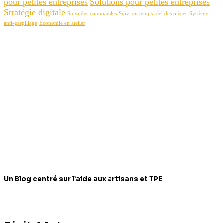
pour petites entreprises
Solutions pour petites entreprises
Stratégie digitale
Suivi des commandes
Suivi en temps réel des pièces
Système
anti-gaspillage
Économie en atelier
Un Blog centré sur l’aide aux artisans et TPE