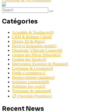
Conformité de vos Installations
Catégories
Actualités & Tendances
10
CRM & Relation Client
9
Design 3D & Plans
5
Devis et facturation mobile
5
Diagnostic Véhicule Connecté
6
Gestion des Pièces Détachées
5
Gestion des Stocks
10
Intervention d'urgence & Planning
5
Logistique & Livraison
10
Outils e-commerce
11
Respect normes sanitaires
3
Solutions comptabilité
6
Solutions low-cost
12
Terminaux de paiement
8
📋 Checklists Plombiers
1
Recent News