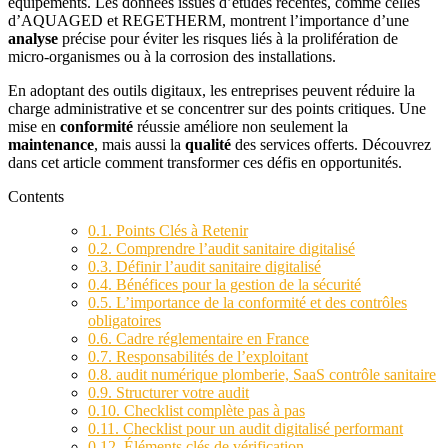
équipements. Les données issues d’études récentes, comme celles
d’AQUAGED et REGETHERM, montrent l’importance d’une
analyse
précise pour éviter les risques liés à la prolifération de
micro-organismes ou à la corrosion des installations.
En adoptant des outils digitaux, les entreprises peuvent réduire la
charge administrative et se concentrer sur des points critiques. Une
mise en
conformité
réussie améliore non seulement la
maintenance
, mais aussi la
qualité
des services offerts. Découvrez
dans cet article comment transformer ces défis en opportunités.
Contents
0.1.
Points Clés à Retenir
0.2.
Comprendre l’audit sanitaire digitalisé
0.3.
Définir l’audit sanitaire digitalisé
0.4.
Bénéfices pour la gestion de la sécurité
0.5.
L’importance de la conformité et des contrôles
obligatoires
0.6.
Cadre réglementaire en France
0.7.
Responsabilités de l’exploitant
0.8.
audit numérique plomberie, SaaS contrôle sanitaire
0.9.
Structurer votre audit
0.10.
Checklist complète pas à pas
0.11.
Checklist pour un audit digitalisé performant
0.12.
Éléments clés de vérification