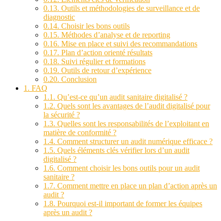
0.13.
Outils et méthodologies de surveillance et de
diagnostic
0.14.
Choisir les bons outils
0.15.
Méthodes d’analyse et de reporting
0.16.
Mise en place et suivi des recommandations
0.17.
Plan d’action orienté résultats
0.18.
Suivi régulier et formations
0.19.
Outils de retour d’expérience
0.20.
Conclusion
1.
FAQ
1.1.
Qu’est-ce qu’un audit sanitaire digitalisé ?
1.2.
Quels sont les avantages de l’audit digitalisé pour
la sécurité ?
1.3.
Quelles sont les responsabilités de l’exploitant en
matière de conformité ?
1.4.
Comment structurer un audit numérique efficace ?
1.5.
Quels éléments clés vérifier lors d’un audit
digitalisé ?
1.6.
Comment choisir les bons outils pour un audit
sanitaire ?
1.7.
Comment mettre en place un plan d’action après un
audit ?
1.8.
Pourquoi est-il important de former les équipes
après un audit ?