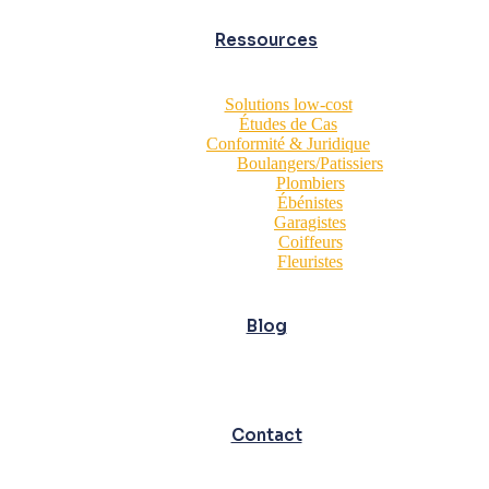
Ressources
Solutions low-cost
Études de Cas
Conformité & Juridique
Boulangers/Patissiers
Plombiers
Ébénistes
Garagistes
Coiffeurs
Fleuristes
Blog
Contact