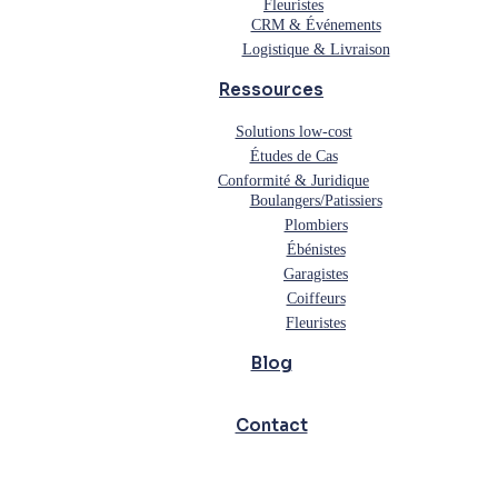
Fleuristes
CRM & Événements
Logistique & Livraison
Ressources
Solutions low-cost
Études de Cas
Conformité & Juridique
Boulangers/Patissiers
Plombiers
Ébénistes
Garagistes
Coiffeurs
Fleuristes
Blog
Contact