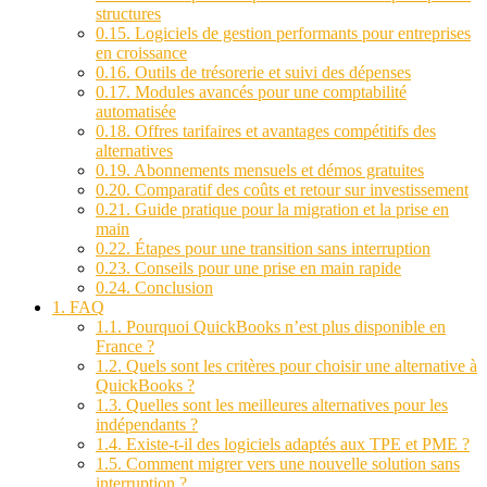
structures
0.15.
Logiciels de gestion performants pour entreprises
en croissance
0.16.
Outils de trésorerie et suivi des dépenses
0.17.
Modules avancés pour une comptabilité
automatisée
0.18.
Offres tarifaires et avantages compétitifs des
alternatives
0.19.
Abonnements mensuels et démos gratuites
0.20.
Comparatif des coûts et retour sur investissement
0.21.
Guide pratique pour la migration et la prise en
main
0.22.
Étapes pour une transition sans interruption
0.23.
Conseils pour une prise en main rapide
0.24.
Conclusion
1.
FAQ
1.1.
Pourquoi QuickBooks n’est plus disponible en
France ?
1.2.
Quels sont les critères pour choisir une alternative à
QuickBooks ?
1.3.
Quelles sont les meilleures alternatives pour les
indépendants ?
1.4.
Existe-t-il des logiciels adaptés aux TPE et PME ?
1.5.
Comment migrer vers une nouvelle solution sans
interruption ?