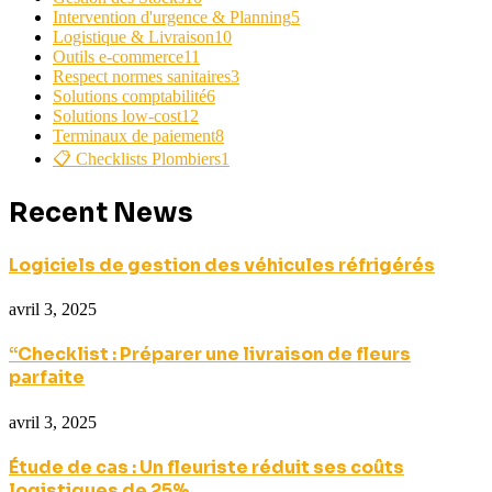
Intervention d'urgence & Planning
5
Logistique & Livraison
10
Outils e-commerce
11
Respect normes sanitaires
3
Solutions comptabilité
6
Solutions low-cost
12
Terminaux de paiement
8
📋 Checklists Plombiers
1
Recent News
Logiciels de gestion des véhicules réfrigérés
avril 3, 2025
“Checklist : Préparer une livraison de fleurs
parfaite
avril 3, 2025
Étude de cas : Un fleuriste réduit ses coûts
logistiques de 25%