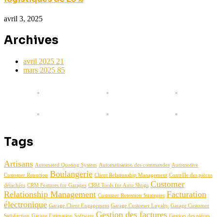
avril 3, 2025
Archives
avril 2025
21
mars 2025
85
Tags
Artisans
Automated Quoting System
Automatisation des commandes
Automotive
Boulangerie
Customer Retention
Client Relationship Management
Contrôle des pièces
Customer
détachées
CRM Features for Garages
CRM Tools for Auto Shops
Relationship Management
Facturation
Customer Retention Strategies
électronique
Garage Client Engagement
Garage Customer Loyalty
Garage Customer
Gestion des factures
Satisfaction
Garage Estimation Software
Gestion des pièces