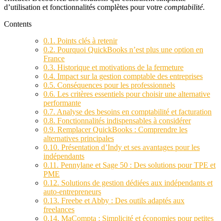
d’utilisation et fonctionnalités complètes pour votre
comptabilité
.
Contents
0.1.
Points clés à retenir
0.2.
Pourquoi QuickBooks n’est plus une option en
France
0.3.
Historique et motivations de la fermeture
0.4.
Impact sur la gestion comptable des entreprises
0.5.
Conséquences pour les professionnels
0.6.
Les critères essentiels pour choisir une alternative
performante
0.7.
Analyse des besoins en comptabilité et facturation
0.8.
Fonctionnalités indispensables à considérer
0.9.
Remplacer QuickBooks : Comprendre les
alternatives principales
0.10.
Présentation d’Indy et ses avantages pour les
indépendants
0.11.
Pennylane et Sage 50 : Des solutions pour TPE et
PME
0.12.
Solutions de gestion dédiées aux indépendants et
auto-entrepreneurs
0.13.
Freebe et Abby : Des outils adaptés aux
freelances
0.14.
MaCompta : Simplicité et économies pour petites