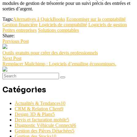
modules de gestion de trésorerie pour un suivi précis des entrées et
sorties d’argent.
Tags:
Alternatives à QuickBooks
Economiser sur la comptabilité
Gestion financière
Logiciels de comptabilité
Logiciels de gestion
Petites entreprises
Solutions comptables
Share:
Previous Post
Outils gratuits pour créer des devis professionnels
Next Post
Remplacer Mailchimp : Logiciels d’emailing économiques.
Catégories
Actualités & Tendances
10
CRM & Relation Client
9
Design 3D & Plans
5
Devis et facturation mobile
5
Diagnostic Véhicule Connecté
6
Gestion des Pièces Détachées
5
Gestion des Stocks
10