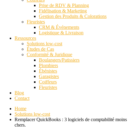
Prise de RDV & Planning
Fidélisation & Marketing
Gestion des Produits & Colorations
Fleuristes
CRM & Événements
Logistique & Livraison
Ressources
Solutions low-cost
Études de Cas
Conformité & Juridique
Boulangers/Patissiers
Plombiers
Ébénistes
Garagistes
Coiffeurs
Fleuristes
Blog
Contact
Home
Solutions low-cost
Remplacer QuickBooks : 3 logiciels de comptabilité moins
chers.