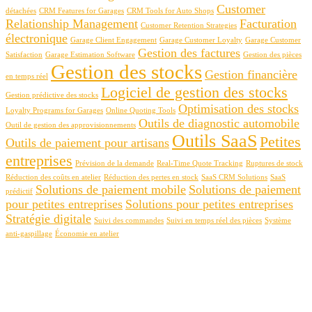
Customer
détachées
CRM Features for Garages
CRM Tools for Auto Shops
Relationship Management
Facturation
Customer Retention Strategies
électronique
Garage Client Engagement
Garage Customer Loyalty
Garage Customer
Gestion des factures
Satisfaction
Garage Estimation Software
Gestion des pièces
Gestion des stocks
Gestion financière
en temps réel
Logiciel de gestion des stocks
Gestion prédictive des stocks
Optimisation des stocks
Loyalty Programs for Garages
Online Quoting Tools
Outils de diagnostic automobile
Outil de gestion des approvisionnements
Outils SaaS
Petites
Outils de paiement pour artisans
entreprises
Prévision de la demande
Real-Time Quote Tracking
Ruptures de stock
Réduction des coûts en atelier
Réduction des pertes en stock
SaaS CRM Solutions
SaaS
Solutions de paiement mobile
Solutions de paiement
prédictif
pour petites entreprises
Solutions pour petites entreprises
Stratégie digitale
Suivi des commandes
Suivi en temps réel des pièces
Système
anti-gaspillage
Économie en atelier