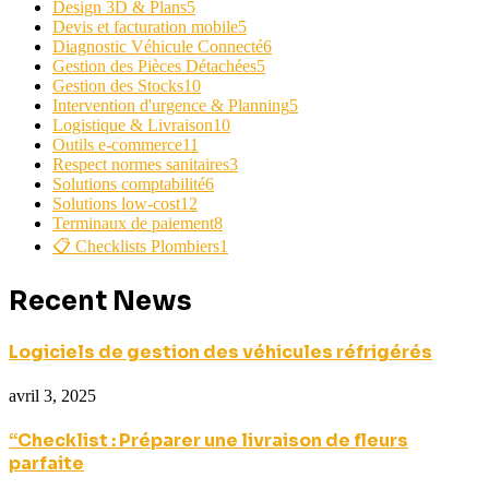
Design 3D & Plans
5
Devis et facturation mobile
5
Diagnostic Véhicule Connecté
6
Gestion des Pièces Détachées
5
Gestion des Stocks
10
Intervention d'urgence & Planning
5
Logistique & Livraison
10
Outils e-commerce
11
Respect normes sanitaires
3
Solutions comptabilité
6
Solutions low-cost
12
Terminaux de paiement
8
📋 Checklists Plombiers
1
Recent News
Logiciels de gestion des véhicules réfrigérés
avril 3, 2025
“Checklist : Préparer une livraison de fleurs
parfaite