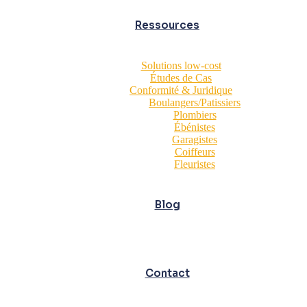
Ressources
Solutions low-cost
Études de Cas
Conformité & Juridique
Boulangers/Patissiers
Plombiers
Ébénistes
Garagistes
Coiffeurs
Fleuristes
Blog
Contact