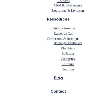
Fleuristes
CRM & Événements
Logistique & Livraison
Ressources
Solutions low-cost
Études de Cas
Conformité & Juridique
Boulangers/Patissiers
Plombiers
Ébénistes
Garagistes
Coiffeurs
Fleuristes
Blog
Contact