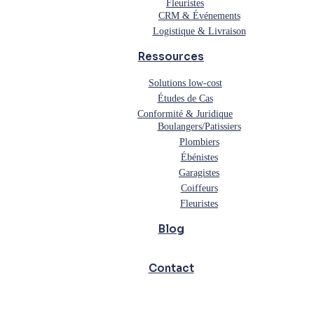
Fleuristes
CRM & Événements
Logistique & Livraison
Ressources
Solutions low-cost
Études de Cas
Conformité & Juridique
Boulangers/Patissiers
Plombiers
Ébénistes
Garagistes
Coiffeurs
Fleuristes
Blog
Contact