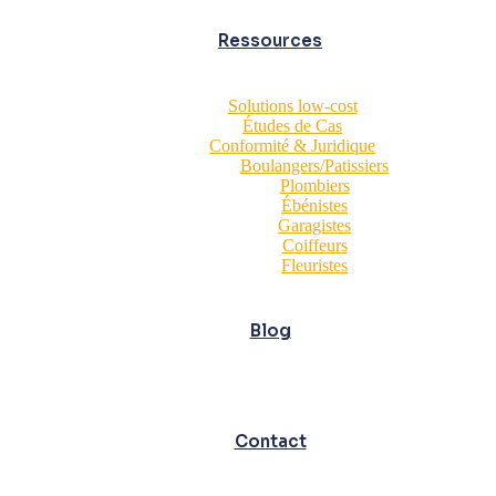
Ressources
Solutions low-cost
Études de Cas
Conformité & Juridique
Boulangers/Patissiers
Plombiers
Ébénistes
Garagistes
Coiffeurs
Fleuristes
Blog
Contact