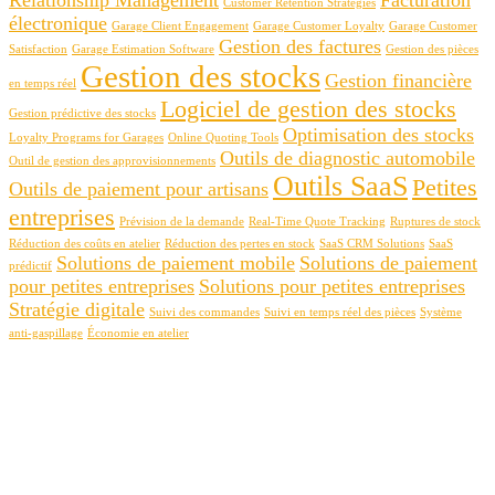
Customer Retention Strategies
électronique
Garage Client Engagement
Garage Customer Loyalty
Garage Customer
Gestion des factures
Satisfaction
Garage Estimation Software
Gestion des pièces
Gestion des stocks
Gestion financière
en temps réel
Logiciel de gestion des stocks
Gestion prédictive des stocks
Optimisation des stocks
Loyalty Programs for Garages
Online Quoting Tools
Outils de diagnostic automobile
Outil de gestion des approvisionnements
Outils SaaS
Petites
Outils de paiement pour artisans
entreprises
Prévision de la demande
Real-Time Quote Tracking
Ruptures de stock
Réduction des coûts en atelier
Réduction des pertes en stock
SaaS CRM Solutions
SaaS
Solutions de paiement mobile
Solutions de paiement
prédictif
pour petites entreprises
Solutions pour petites entreprises
Stratégie digitale
Suivi des commandes
Suivi en temps réel des pièces
Système
anti-gaspillage
Économie en atelier