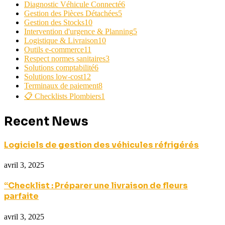
Diagnostic Véhicule Connecté
6
Gestion des Pièces Détachées
5
Gestion des Stocks
10
Intervention d'urgence & Planning
5
Logistique & Livraison
10
Outils e-commerce
11
Respect normes sanitaires
3
Solutions comptabilité
6
Solutions low-cost
12
Terminaux de paiement
8
📋 Checklists Plombiers
1
Recent News
Logiciels de gestion des véhicules réfrigérés
avril 3, 2025
“Checklist : Préparer une livraison de fleurs
parfaite
avril 3, 2025