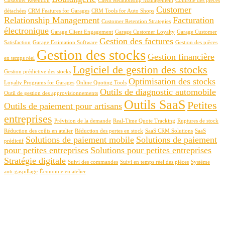
Customer Retention
Client Relationship Management
Contrôle des pièces
Customer
détachées
CRM Features for Garages
CRM Tools for Auto Shops
Relationship Management
Facturation
Customer Retention Strategies
électronique
Garage Client Engagement
Garage Customer Loyalty
Garage Customer
Gestion des factures
Satisfaction
Garage Estimation Software
Gestion des pièces
Gestion des stocks
Gestion financière
en temps réel
Logiciel de gestion des stocks
Gestion prédictive des stocks
Optimisation des stocks
Loyalty Programs for Garages
Online Quoting Tools
Outils de diagnostic automobile
Outil de gestion des approvisionnements
Outils SaaS
Petites
Outils de paiement pour artisans
entreprises
Prévision de la demande
Real-Time Quote Tracking
Ruptures de stock
Réduction des coûts en atelier
Réduction des pertes en stock
SaaS CRM Solutions
SaaS
Solutions de paiement mobile
Solutions de paiement
prédictif
pour petites entreprises
Solutions pour petites entreprises
Stratégie digitale
Suivi des commandes
Suivi en temps réel des pièces
Système
anti-gaspillage
Économie en atelier