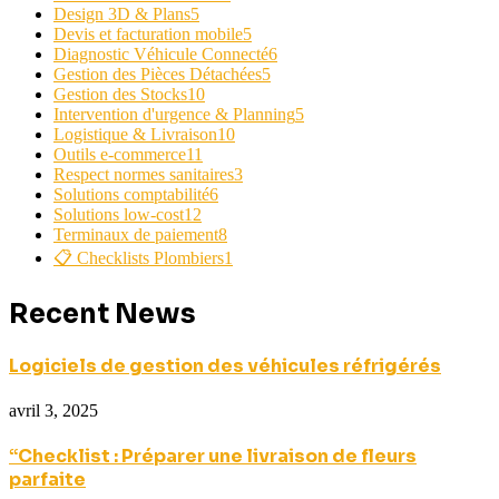
Design 3D & Plans
5
Devis et facturation mobile
5
Diagnostic Véhicule Connecté
6
Gestion des Pièces Détachées
5
Gestion des Stocks
10
Intervention d'urgence & Planning
5
Logistique & Livraison
10
Outils e-commerce
11
Respect normes sanitaires
3
Solutions comptabilité
6
Solutions low-cost
12
Terminaux de paiement
8
📋 Checklists Plombiers
1
Recent News
Logiciels de gestion des véhicules réfrigérés
avril 3, 2025
“Checklist : Préparer une livraison de fleurs
parfaite