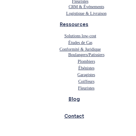
Fleuristes
CRM & Événements
Logistique & Livraison
Ressources
Solutions low-cost
Études de Cas
Conformité & Juridique
Boulangers/Patissiers
Plombiers
Ébénistes
Garagistes
Coiffeurs
Fleuristes
Blog
Contact