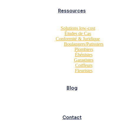
Ressources
Solutions low-cost
Études de Cas
Conformité & Juridique
Boulangers/Patissiers
Plombiers
Ébénistes
Garagistes
Coiffeurs
Fleuristes
Blog
Contact