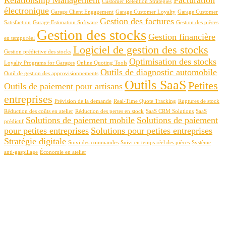
Customer Retention Strategies
électronique
Garage Client Engagement
Garage Customer Loyalty
Garage Customer
Gestion des factures
Satisfaction
Garage Estimation Software
Gestion des pièces
Gestion des stocks
Gestion financière
en temps réel
Logiciel de gestion des stocks
Gestion prédictive des stocks
Optimisation des stocks
Loyalty Programs for Garages
Online Quoting Tools
Outils de diagnostic automobile
Outil de gestion des approvisionnements
Outils SaaS
Petites
Outils de paiement pour artisans
entreprises
Prévision de la demande
Real-Time Quote Tracking
Ruptures de stock
Réduction des coûts en atelier
Réduction des pertes en stock
SaaS CRM Solutions
SaaS
Solutions de paiement mobile
Solutions de paiement
prédictif
pour petites entreprises
Solutions pour petites entreprises
Stratégie digitale
Suivi des commandes
Suivi en temps réel des pièces
Système
anti-gaspillage
Économie en atelier