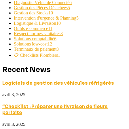
Diagnostic Véhicule Connecté
6
Gestion des Pièces Détachées
5
Gestion des Stocks
10
Intervention d'urgence & Planning
5
Logistique & Livraison
10
Outils e-commerce
11
Respect normes sanitaires
3
Solutions comptabilité
6
Solutions low-cost
12
Terminaux de paiement
8
📋 Checklists Plombiers
1
Recent News
Logiciels de gestion des véhicules réfrigérés
avril 3, 2025
“Checklist : Préparer une livraison de fleurs
parfaite
avril 3, 2025