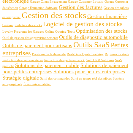
électronique
Garage Client Engagement
Garage Customer Loyalty
Garage Customer
Gestion des factures
Satisfaction
Garage Estimation Software
Gestion des pièces
Gestion des stocks
Gestion financière
en temps réel
Logiciel de gestion des stocks
Gestion prédictive des stocks
Optimisation des stocks
Loyalty Programs for Garages
Online Quoting Tools
Outils de diagnostic automobile
Outil de gestion des approvisionnements
Outils SaaS
Petites
Outils de paiement pour artisans
entreprises
Prévision de la demande
Real-Time Quote Tracking
Ruptures de stock
Réduction des coûts en atelier
Réduction des pertes en stock
SaaS CRM Solutions
SaaS
Solutions de paiement mobile
Solutions de paiement
prédictif
pour petites entreprises
Solutions pour petites entreprises
Stratégie digitale
Suivi des commandes
Suivi en temps réel des pièces
Système
anti-gaspillage
Économie en atelier