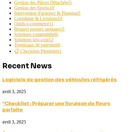
Gestion des Pièces Détachées
5
Gestion des Stocks
10
Intervention d'urgence & Planning
5
Logistique & Livraison
10
Outils e-commerce
11
Respect normes sanitaires
3
Solutions comptabilité
6
Solutions low-cost
12
Terminaux de paiement
8
📋 Checklists Plombiers
1
Recent News
Logiciels de gestion des véhicules réfrigérés
avril 3, 2025
“Checklist : Préparer une livraison de fleurs
parfaite
avril 3, 2025