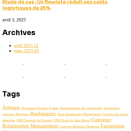
Étude de cas : Un fleuriste réduit ses coûts
logistiques de 25%
avril 3, 2025
Archives
avril 2025
21
mars 2025
85
Tags
Artisans
Automated Quoting System
Automatisation des commandes
Automotive
Boulangerie
Customer Retention
Client Relationship Management
Contrôle des pièces
Customer
détachées
CRM Features for Garages
CRM Tools for Auto Shops
Relationship Management
Facturation
Customer Retention Strategies