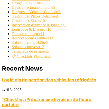
Design 3D & Plans
5
Devis et facturation mobile
5
Diagnostic Véhicule Connecté
6
Gestion des Pièces Détachées
5
Gestion des Stocks
10
Intervention d'urgence & Planning
5
Logistique & Livraison
10
Outils e-commerce
11
Respect normes sanitaires
3
Solutions comptabilité
6
Solutions low-cost
12
Terminaux de paiement
8
📋 Checklists Plombiers
1
Recent News
Logiciels de gestion des véhicules réfrigérés
avril 3, 2025
“Checklist : Préparer une livraison de fleurs
parfaite