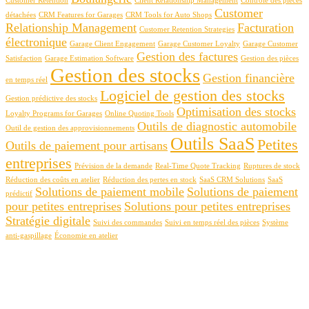
Customer Retention
Client Relationship Management
Contrôle des pièces
Customer
détachées
CRM Features for Garages
CRM Tools for Auto Shops
Relationship Management
Facturation
Customer Retention Strategies
électronique
Garage Client Engagement
Garage Customer Loyalty
Garage Customer
Gestion des factures
Satisfaction
Garage Estimation Software
Gestion des pièces
Gestion des stocks
Gestion financière
en temps réel
Logiciel de gestion des stocks
Gestion prédictive des stocks
Optimisation des stocks
Loyalty Programs for Garages
Online Quoting Tools
Outils de diagnostic automobile
Outil de gestion des approvisionnements
Outils SaaS
Petites
Outils de paiement pour artisans
entreprises
Prévision de la demande
Real-Time Quote Tracking
Ruptures de stock
Réduction des coûts en atelier
Réduction des pertes en stock
SaaS CRM Solutions
SaaS
Solutions de paiement mobile
Solutions de paiement
prédictif
pour petites entreprises
Solutions pour petites entreprises
Stratégie digitale
Suivi des commandes
Suivi en temps réel des pièces
Système
anti-gaspillage
Économie en atelier