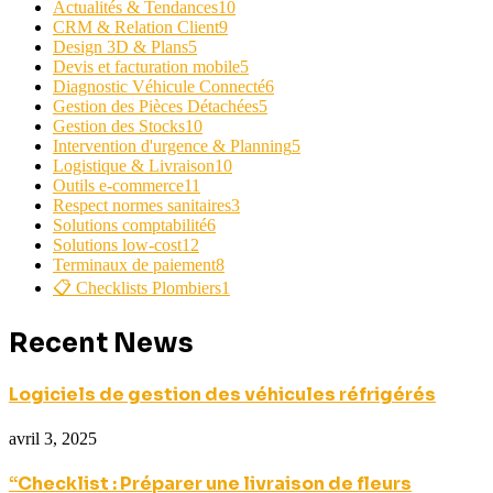
Actualités & Tendances
10
CRM & Relation Client
9
Design 3D & Plans
5
Devis et facturation mobile
5
Diagnostic Véhicule Connecté
6
Gestion des Pièces Détachées
5
Gestion des Stocks
10
Intervention d'urgence & Planning
5
Logistique & Livraison
10
Outils e-commerce
11
Respect normes sanitaires
3
Solutions comptabilité
6
Solutions low-cost
12
Terminaux de paiement
8
📋 Checklists Plombiers
1
Recent News
Logiciels de gestion des véhicules réfrigérés
avril 3, 2025
“Checklist : Préparer une livraison de fleurs