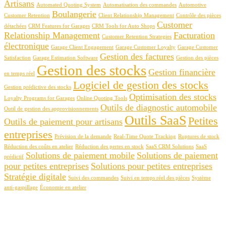
Artisans
Automated Quoting System
Automatisation des commandes
Automotive
Boulangerie
Customer Retention
Client Relationship Management
Contrôle des pièces
Customer
détachées
CRM Features for Garages
CRM Tools for Auto Shops
Relationship Management
Facturation
Customer Retention Strategies
électronique
Garage Client Engagement
Garage Customer Loyalty
Garage Customer
Gestion des factures
Satisfaction
Garage Estimation Software
Gestion des pièces
Gestion des stocks
Gestion financière
en temps réel
Logiciel de gestion des stocks
Gestion prédictive des stocks
Optimisation des stocks
Loyalty Programs for Garages
Online Quoting Tools
Outils de diagnostic automobile
Outil de gestion des approvisionnements
Outils SaaS
Petites
Outils de paiement pour artisans
entreprises
Prévision de la demande
Real-Time Quote Tracking
Ruptures de stock
Réduction des coûts en atelier
Réduction des pertes en stock
SaaS CRM Solutions
SaaS
Solutions de paiement mobile
Solutions de paiement
prédictif
pour petites entreprises
Solutions pour petites entreprises
Stratégie digitale
Suivi des commandes
Suivi en temps réel des pièces
Système
anti-gaspillage
Économie en atelier