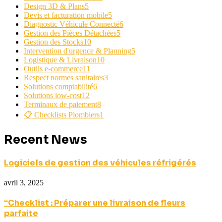
Design 3D & Plans
5
Devis et facturation mobile
5
Diagnostic Véhicule Connecté
6
Gestion des Pièces Détachées
5
Gestion des Stocks
10
Intervention d'urgence & Planning
5
Logistique & Livraison
10
Outils e-commerce
11
Respect normes sanitaires
3
Solutions comptabilité
6
Solutions low-cost
12
Terminaux de paiement
8
📋 Checklists Plombiers
1
Recent News
Logiciels de gestion des véhicules réfrigérés
avril 3, 2025
“Checklist : Préparer une livraison de fleurs
parfaite