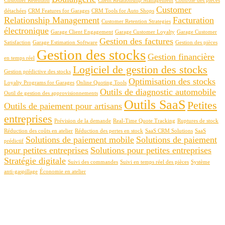
Customer Retention
Client Relationship Management
Contrôle des pièces
Customer
détachées
CRM Features for Garages
CRM Tools for Auto Shops
Relationship Management
Facturation
Customer Retention Strategies
électronique
Garage Client Engagement
Garage Customer Loyalty
Garage Customer
Gestion des factures
Satisfaction
Garage Estimation Software
Gestion des pièces
Gestion des stocks
Gestion financière
en temps réel
Logiciel de gestion des stocks
Gestion prédictive des stocks
Optimisation des stocks
Loyalty Programs for Garages
Online Quoting Tools
Outils de diagnostic automobile
Outil de gestion des approvisionnements
Outils SaaS
Petites
Outils de paiement pour artisans
entreprises
Prévision de la demande
Real-Time Quote Tracking
Ruptures de stock
Réduction des coûts en atelier
Réduction des pertes en stock
SaaS CRM Solutions
SaaS
Solutions de paiement mobile
Solutions de paiement
prédictif
pour petites entreprises
Solutions pour petites entreprises
Stratégie digitale
Suivi des commandes
Suivi en temps réel des pièces
Système
anti-gaspillage
Économie en atelier