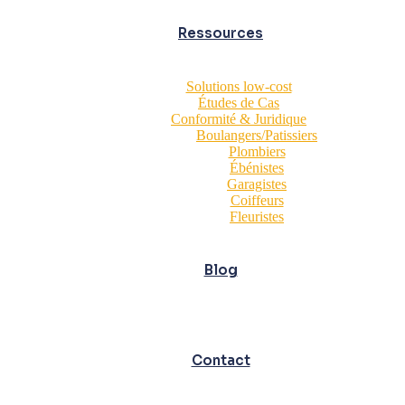
Ressources
Solutions low-cost
Études de Cas
Conformité & Juridique
Boulangers/Patissiers
Plombiers
Ébénistes
Garagistes
Coiffeurs
Fleuristes
Blog
Contact