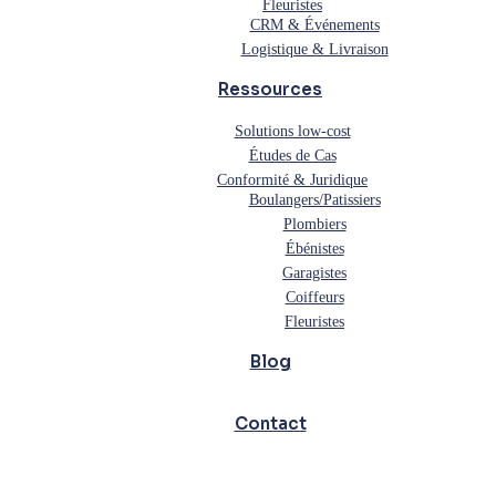
Fleuristes
CRM & Événements
Logistique & Livraison
Ressources
Solutions low-cost
Études de Cas
Conformité & Juridique
Boulangers/Patissiers
Plombiers
Ébénistes
Garagistes
Coiffeurs
Fleuristes
Blog
Contact