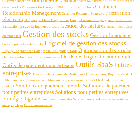
Customer Retention
Client Relationship Management
Contrôle des pièces
Customer
détachées
CRM Features for Garages
CRM Tools for Auto Shops
Relationship Management
Facturation
Customer Retention Strategies
électronique
Garage Client Engagement
Garage Customer Loyalty
Garage Customer
Gestion des factures
Satisfaction
Garage Estimation Software
Gestion des pièces
Gestion des stocks
Gestion financière
en temps réel
Logiciel de gestion des stocks
Gestion prédictive des stocks
Optimisation des stocks
Loyalty Programs for Garages
Online Quoting Tools
Outils de diagnostic automobile
Outil de gestion des approvisionnements
Outils SaaS
Petites
Outils de paiement pour artisans
entreprises
Prévision de la demande
Real-Time Quote Tracking
Ruptures de stock
Réduction des coûts en atelier
Réduction des pertes en stock
SaaS CRM Solutions
SaaS
Solutions de paiement mobile
Solutions de paiement
prédictif
pour petites entreprises
Solutions pour petites entreprises
Stratégie digitale
Suivi des commandes
Suivi en temps réel des pièces
Système
anti-gaspillage
Économie en atelier