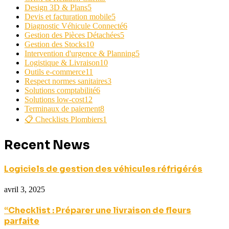
Design 3D & Plans
5
Devis et facturation mobile
5
Diagnostic Véhicule Connecté
6
Gestion des Pièces Détachées
5
Gestion des Stocks
10
Intervention d'urgence & Planning
5
Logistique & Livraison
10
Outils e-commerce
11
Respect normes sanitaires
3
Solutions comptabilité
6
Solutions low-cost
12
Terminaux de paiement
8
📋 Checklists Plombiers
1
Recent News
Logiciels de gestion des véhicules réfrigérés
avril 3, 2025
“Checklist : Préparer une livraison de fleurs
parfaite