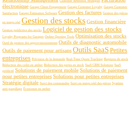
Customer Retention Strategies
électronique
Garage Client Engagement
Garage Customer Loyalty
Garage Customer
Gestion des factures
Satisfaction
Garage Estimation Software
Gestion des pièces
Gestion des stocks
Gestion financière
en temps réel
Logiciel de gestion des stocks
Gestion prédictive des stocks
Optimisation des stocks
Loyalty Programs for Garages
Online Quoting Tools
Outils de diagnostic automobile
Outil de gestion des approvisionnements
Outils SaaS
Petites
Outils de paiement pour artisans
entreprises
Prévision de la demande
Real-Time Quote Tracking
Ruptures de stock
Réduction des coûts en atelier
Réduction des pertes en stock
SaaS CRM Solutions
SaaS
Solutions de paiement mobile
Solutions de paiement
prédictif
pour petites entreprises
Solutions pour petites entreprises
Stratégie digitale
Suivi des commandes
Suivi en temps réel des pièces
Système
anti-gaspillage
Économie en atelier