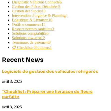
Diagnostic Véhicule Connecté
6
Gestion des Pièces Détachées
5
Gestion des Stocks
10
Intervention d'urgence & Planning
5
Logistique & Livraison
10
Outils e-commerce
11
Respect normes sanitaires
3
Solutions comptabilité
6
Solutions low-cost
12
Terminaux de paiement
8
📋 Checklists Plombiers
1
Recent News
Logiciels de gestion des véhicules réfrigérés
avril 3, 2025
“Checklist : Préparer une livraison de fleurs
parfaite
avril 3, 2025