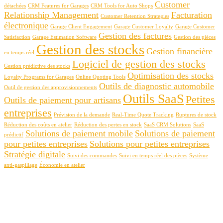
Customer
détachées
CRM Features for Garages
CRM Tools for Auto Shops
Relationship Management
Facturation
Customer Retention Strategies
électronique
Garage Client Engagement
Garage Customer Loyalty
Garage Customer
Gestion des factures
Satisfaction
Garage Estimation Software
Gestion des pièces
Gestion des stocks
Gestion financière
en temps réel
Logiciel de gestion des stocks
Gestion prédictive des stocks
Optimisation des stocks
Loyalty Programs for Garages
Online Quoting Tools
Outils de diagnostic automobile
Outil de gestion des approvisionnements
Outils SaaS
Petites
Outils de paiement pour artisans
entreprises
Prévision de la demande
Real-Time Quote Tracking
Ruptures de stock
Réduction des coûts en atelier
Réduction des pertes en stock
SaaS CRM Solutions
SaaS
Solutions de paiement mobile
Solutions de paiement
prédictif
pour petites entreprises
Solutions pour petites entreprises
Stratégie digitale
Suivi des commandes
Suivi en temps réel des pièces
Système
anti-gaspillage
Économie en atelier