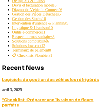
Design 3D & Plans
5
Devis et facturation mobile
5
Diagnostic Véhicule Connecté
6
Gestion des Pièces Détachées
5
Gestion des Stocks
10
Intervention d'urgence & Planning
5
Logistique & Livraison
10
Outils e-commerce
11
Respect normes sanitaires
3
Solutions comptabilité
6
Solutions low-cost
12
Terminaux de paiement
8
📋 Checklists Plombiers
1
Recent News
Logiciels de gestion des véhicules réfrigérés
avril 3, 2025
“Checklist : Préparer une livraison de fleurs
parfaite