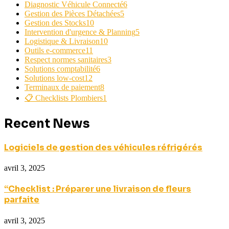
Diagnostic Véhicule Connecté
6
Gestion des Pièces Détachées
5
Gestion des Stocks
10
Intervention d'urgence & Planning
5
Logistique & Livraison
10
Outils e-commerce
11
Respect normes sanitaires
3
Solutions comptabilité
6
Solutions low-cost
12
Terminaux de paiement
8
📋 Checklists Plombiers
1
Recent News
Logiciels de gestion des véhicules réfrigérés
avril 3, 2025
“Checklist : Préparer une livraison de fleurs
parfaite
avril 3, 2025