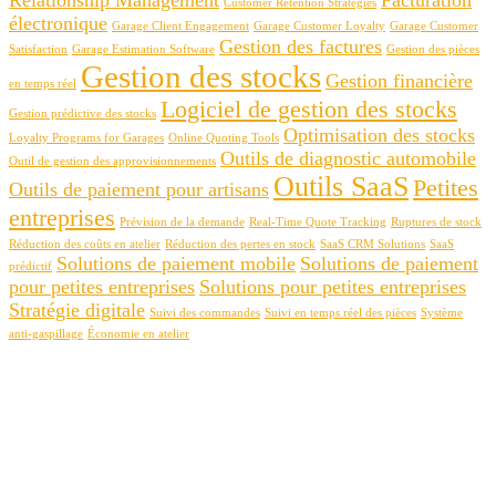
Customer Retention Strategies
électronique
Garage Client Engagement
Garage Customer Loyalty
Garage Customer
Gestion des factures
Satisfaction
Garage Estimation Software
Gestion des pièces
Gestion des stocks
Gestion financière
en temps réel
Logiciel de gestion des stocks
Gestion prédictive des stocks
Optimisation des stocks
Loyalty Programs for Garages
Online Quoting Tools
Outils de diagnostic automobile
Outil de gestion des approvisionnements
Outils SaaS
Petites
Outils de paiement pour artisans
entreprises
Prévision de la demande
Real-Time Quote Tracking
Ruptures de stock
Réduction des coûts en atelier
Réduction des pertes en stock
SaaS CRM Solutions
SaaS
Solutions de paiement mobile
Solutions de paiement
prédictif
pour petites entreprises
Solutions pour petites entreprises
Stratégie digitale
Suivi des commandes
Suivi en temps réel des pièces
Système
anti-gaspillage
Économie en atelier