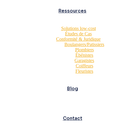
Ressources
Solutions low-cost
Études de Cas
Conformité & Juridique
Boulangers/Patissiers
Plombiers
Ébénistes
Garagistes
Coiffeurs
Fleuristes
Blog
Contact