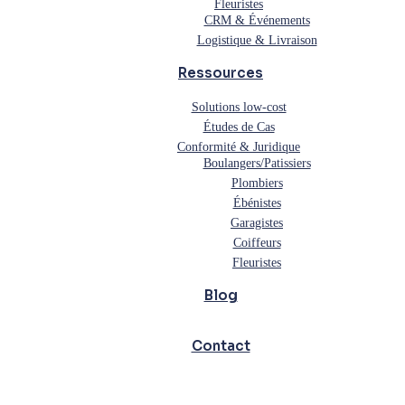
Fleuristes
CRM & Événements
Logistique & Livraison
Ressources
Solutions low-cost
Études de Cas
Conformité & Juridique
Boulangers/Patissiers
Plombiers
Ébénistes
Garagistes
Coiffeurs
Fleuristes
Blog
Contact