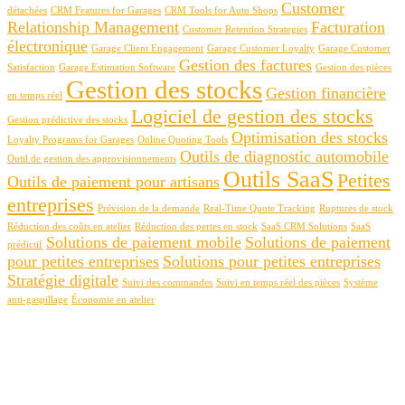
Customer
détachées
CRM Features for Garages
CRM Tools for Auto Shops
Relationship Management
Facturation
Customer Retention Strategies
électronique
Garage Client Engagement
Garage Customer Loyalty
Garage Customer
Gestion des factures
Satisfaction
Garage Estimation Software
Gestion des pièces
Gestion des stocks
Gestion financière
en temps réel
Logiciel de gestion des stocks
Gestion prédictive des stocks
Optimisation des stocks
Loyalty Programs for Garages
Online Quoting Tools
Outils de diagnostic automobile
Outil de gestion des approvisionnements
Outils SaaS
Petites
Outils de paiement pour artisans
entreprises
Prévision de la demande
Real-Time Quote Tracking
Ruptures de stock
Réduction des coûts en atelier
Réduction des pertes en stock
SaaS CRM Solutions
SaaS
Solutions de paiement mobile
Solutions de paiement
prédictif
pour petites entreprises
Solutions pour petites entreprises
Stratégie digitale
Suivi des commandes
Suivi en temps réel des pièces
Système
anti-gaspillage
Économie en atelier