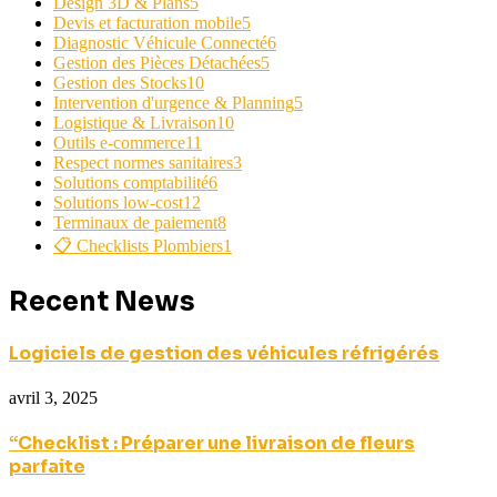
Design 3D & Plans
5
Devis et facturation mobile
5
Diagnostic Véhicule Connecté
6
Gestion des Pièces Détachées
5
Gestion des Stocks
10
Intervention d'urgence & Planning
5
Logistique & Livraison
10
Outils e-commerce
11
Respect normes sanitaires
3
Solutions comptabilité
6
Solutions low-cost
12
Terminaux de paiement
8
📋 Checklists Plombiers
1
Recent News
Logiciels de gestion des véhicules réfrigérés
avril 3, 2025
“Checklist : Préparer une livraison de fleurs
parfaite