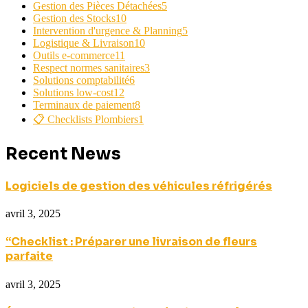
Gestion des Pièces Détachées
5
Gestion des Stocks
10
Intervention d'urgence & Planning
5
Logistique & Livraison
10
Outils e-commerce
11
Respect normes sanitaires
3
Solutions comptabilité
6
Solutions low-cost
12
Terminaux de paiement
8
📋 Checklists Plombiers
1
Recent News
Logiciels de gestion des véhicules réfrigérés
avril 3, 2025
“Checklist : Préparer une livraison de fleurs
parfaite
avril 3, 2025