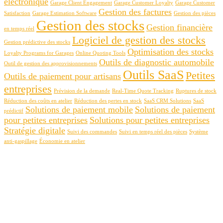
électronique
Garage Client Engagement
Garage Customer Loyalty
Garage Customer
Gestion des factures
Satisfaction
Garage Estimation Software
Gestion des pièces
Gestion des stocks
Gestion financière
en temps réel
Logiciel de gestion des stocks
Gestion prédictive des stocks
Optimisation des stocks
Loyalty Programs for Garages
Online Quoting Tools
Outils de diagnostic automobile
Outil de gestion des approvisionnements
Outils SaaS
Petites
Outils de paiement pour artisans
entreprises
Prévision de la demande
Real-Time Quote Tracking
Ruptures de stock
Réduction des coûts en atelier
Réduction des pertes en stock
SaaS CRM Solutions
SaaS
Solutions de paiement mobile
Solutions de paiement
prédictif
pour petites entreprises
Solutions pour petites entreprises
Stratégie digitale
Suivi des commandes
Suivi en temps réel des pièces
Système
anti-gaspillage
Économie en atelier