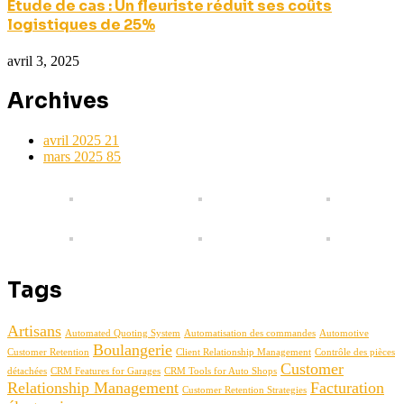
Étude de cas : Un fleuriste réduit ses coûts
logistiques de 25%
avril 3, 2025
Archives
avril 2025
21
mars 2025
85
Tags
Artisans
Automated Quoting System
Automatisation des commandes
Automotive
Boulangerie
Customer Retention
Client Relationship Management
Contrôle des pièces
Customer
détachées
CRM Features for Garages
CRM Tools for Auto Shops
Relationship Management
Facturation
Customer Retention Strategies