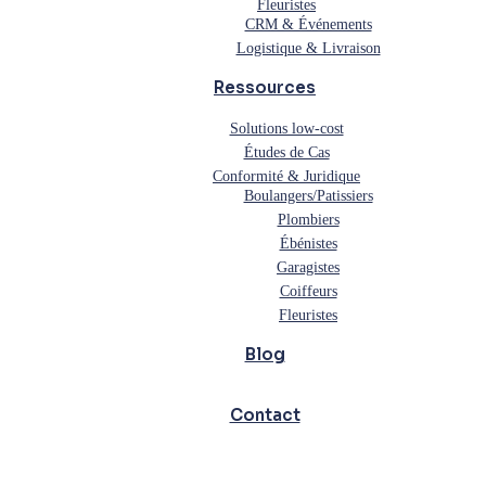
Fleuristes
CRM & Événements
Logistique & Livraison
Ressources
Solutions low-cost
Études de Cas
Conformité & Juridique
Boulangers/Patissiers
Plombiers
Ébénistes
Garagistes
Coiffeurs
Fleuristes
Blog
Contact