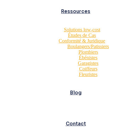
Ressources
Solutions low-cost
Études de Cas
Conformité & Juridique
Boulangers/Patissiers
Plombiers
Ébénistes
Garagistes
Coiffeurs
Fleuristes
Blog
Contact