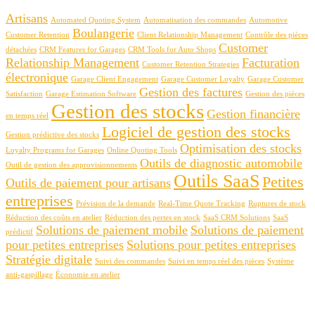
Artisans
Automated Quoting System
Automatisation des commandes
Automotive
Boulangerie
Customer Retention
Client Relationship Management
Contrôle des pièces
Customer
détachées
CRM Features for Garages
CRM Tools for Auto Shops
Relationship Management
Facturation
Customer Retention Strategies
électronique
Garage Client Engagement
Garage Customer Loyalty
Garage Customer
Gestion des factures
Satisfaction
Garage Estimation Software
Gestion des pièces
Gestion des stocks
Gestion financière
en temps réel
Logiciel de gestion des stocks
Gestion prédictive des stocks
Optimisation des stocks
Loyalty Programs for Garages
Online Quoting Tools
Outils de diagnostic automobile
Outil de gestion des approvisionnements
Outils SaaS
Petites
Outils de paiement pour artisans
entreprises
Prévision de la demande
Real-Time Quote Tracking
Ruptures de stock
Réduction des coûts en atelier
Réduction des pertes en stock
SaaS CRM Solutions
SaaS
Solutions de paiement mobile
Solutions de paiement
prédictif
pour petites entreprises
Solutions pour petites entreprises
Stratégie digitale
Suivi des commandes
Suivi en temps réel des pièces
Système
anti-gaspillage
Économie en atelier