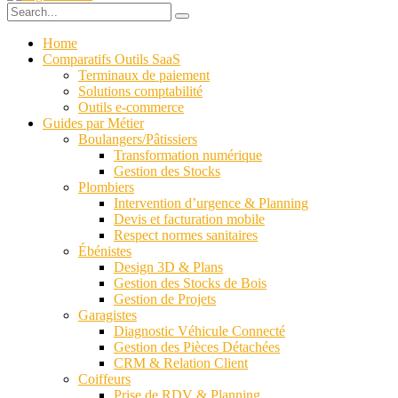
Home
Comparatifs Outils SaaS
Terminaux de paiement
Solutions comptabilité
Outils e-commerce
Guides par Métier
Boulangers/Pâtissiers
Transformation numérique
Gestion des Stocks
Plombiers
Intervention d’urgence & Planning
Devis et facturation mobile
Respect normes sanitaires
Ébénistes
Design 3D & Plans
Gestion des Stocks de Bois
Gestion de Projets
Garagistes
Diagnostic Véhicule Connecté
Gestion des Pièces Détachées
CRM & Relation Client
Coiffeurs
Prise de RDV & Planning