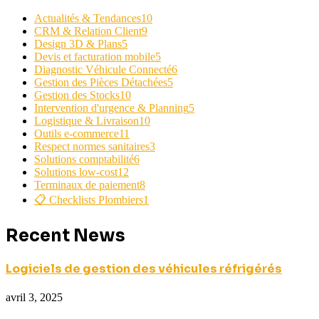
Actualités & Tendances
10
CRM & Relation Client
9
Design 3D & Plans
5
Devis et facturation mobile
5
Diagnostic Véhicule Connecté
6
Gestion des Pièces Détachées
5
Gestion des Stocks
10
Intervention d'urgence & Planning
5
Logistique & Livraison
10
Outils e-commerce
11
Respect normes sanitaires
3
Solutions comptabilité
6
Solutions low-cost
12
Terminaux de paiement
8
📋 Checklists Plombiers
1
Recent News
Logiciels de gestion des véhicules réfrigérés
avril 3, 2025