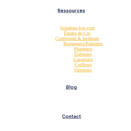
Ressources
Solutions low-cost
Études de Cas
Conformité & Juridique
Boulangers/Patissiers
Plombiers
Ébénistes
Garagistes
Coiffeurs
Fleuristes
Blog
Contact