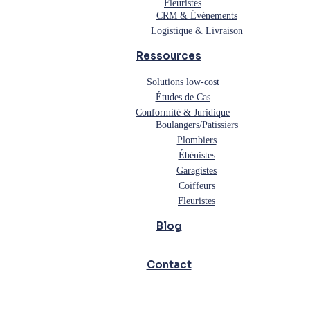
Fleuristes
CRM & Événements
Logistique & Livraison
Ressources
Solutions low-cost
Études de Cas
Conformité & Juridique
Boulangers/Patissiers
Plombiers
Ébénistes
Garagistes
Coiffeurs
Fleuristes
Blog
Contact