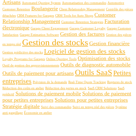
Artisans
Automated Quoting System
Automatisation des commandes
Automotive
Boulangerie
Customer Retention
Client Relationship Management
Contrôle des pièces
Customer
détachées
CRM Features for Garages
CRM Tools for Auto Shops
Relationship Management
Facturation
Customer Retention Strategies
électronique
Garage Client Engagement
Garage Customer Loyalty
Garage Customer
Gestion des factures
Satisfaction
Garage Estimation Software
Gestion des pièces
Gestion des stocks
Gestion financière
en temps réel
Logiciel de gestion des stocks
Gestion prédictive des stocks
Optimisation des stocks
Loyalty Programs for Garages
Online Quoting Tools
Outils de diagnostic automobile
Outil de gestion des approvisionnements
Outils SaaS
Petites
Outils de paiement pour artisans
entreprises
Prévision de la demande
Real-Time Quote Tracking
Ruptures de stock
Réduction des coûts en atelier
Réduction des pertes en stock
SaaS CRM Solutions
SaaS
Solutions de paiement mobile
Solutions de paiement
prédictif
pour petites entreprises
Solutions pour petites entreprises
Stratégie digitale
Suivi des commandes
Suivi en temps réel des pièces
Système
anti-gaspillage
Économie en atelier