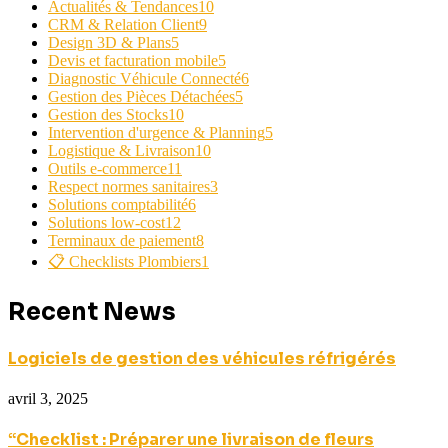
Actualités & Tendances
10
CRM & Relation Client
9
Design 3D & Plans
5
Devis et facturation mobile
5
Diagnostic Véhicule Connecté
6
Gestion des Pièces Détachées
5
Gestion des Stocks
10
Intervention d'urgence & Planning
5
Logistique & Livraison
10
Outils e-commerce
11
Respect normes sanitaires
3
Solutions comptabilité
6
Solutions low-cost
12
Terminaux de paiement
8
📋 Checklists Plombiers
1
Recent News
Logiciels de gestion des véhicules réfrigérés
avril 3, 2025
“Checklist : Préparer une livraison de fleurs