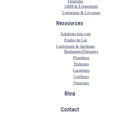
Fleuristes
CRM & Événements
Logistique & Livraison
Ressources
Solutions low-cost
Études de Cas
Conformité & Juridique
Boulangers/Patissiers
Plombiers
Ébénistes
Garagistes
Coiffeurs
Fleuristes
Blog
Contact