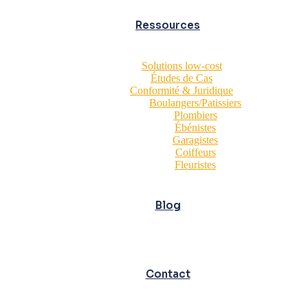
Ressources
Solutions low-cost
Études de Cas
Conformité & Juridique
Boulangers/Patissiers
Plombiers
Ébénistes
Garagistes
Coiffeurs
Fleuristes
Blog
Contact