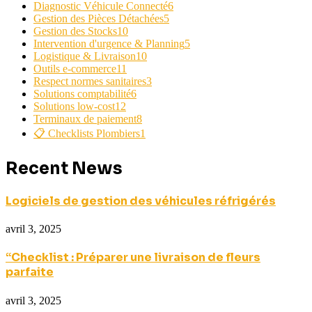
Diagnostic Véhicule Connecté
6
Gestion des Pièces Détachées
5
Gestion des Stocks
10
Intervention d'urgence & Planning
5
Logistique & Livraison
10
Outils e-commerce
11
Respect normes sanitaires
3
Solutions comptabilité
6
Solutions low-cost
12
Terminaux de paiement
8
📋 Checklists Plombiers
1
Recent News
Logiciels de gestion des véhicules réfrigérés
avril 3, 2025
“Checklist : Préparer une livraison de fleurs
parfaite
avril 3, 2025