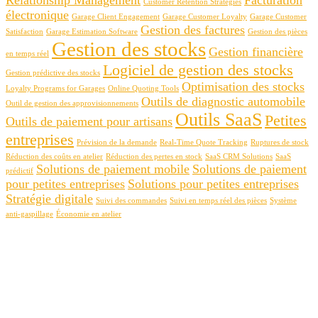
Customer Retention Strategies
électronique
Garage Client Engagement
Garage Customer Loyalty
Garage Customer
Gestion des factures
Satisfaction
Garage Estimation Software
Gestion des pièces
Gestion des stocks
Gestion financière
en temps réel
Logiciel de gestion des stocks
Gestion prédictive des stocks
Optimisation des stocks
Loyalty Programs for Garages
Online Quoting Tools
Outils de diagnostic automobile
Outil de gestion des approvisionnements
Outils SaaS
Petites
Outils de paiement pour artisans
entreprises
Prévision de la demande
Real-Time Quote Tracking
Ruptures de stock
Réduction des coûts en atelier
Réduction des pertes en stock
SaaS CRM Solutions
SaaS
Solutions de paiement mobile
Solutions de paiement
prédictif
pour petites entreprises
Solutions pour petites entreprises
Stratégie digitale
Suivi des commandes
Suivi en temps réel des pièces
Système
anti-gaspillage
Économie en atelier