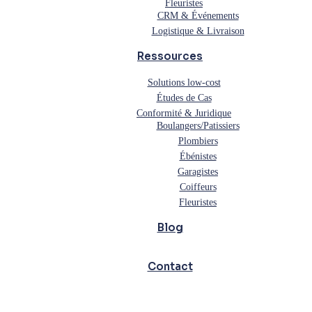
Fleuristes
CRM & Événements
Logistique & Livraison
Ressources
Solutions low-cost
Études de Cas
Conformité & Juridique
Boulangers/Patissiers
Plombiers
Ébénistes
Garagistes
Coiffeurs
Fleuristes
Blog
Contact