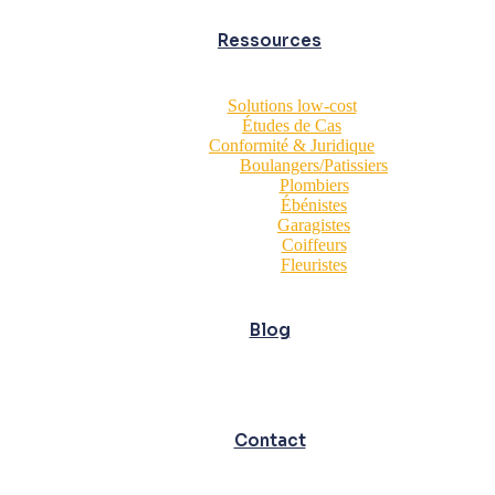
Ressources
Solutions low-cost
Études de Cas
Conformité & Juridique
Boulangers/Patissiers
Plombiers
Ébénistes
Garagistes
Coiffeurs
Fleuristes
Blog
Contact