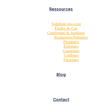
Ressources
Solutions low-cost
Études de Cas
Conformité & Juridique
Boulangers/Patissiers
Plombiers
Ébénistes
Garagistes
Coiffeurs
Fleuristes
Blog
Contact