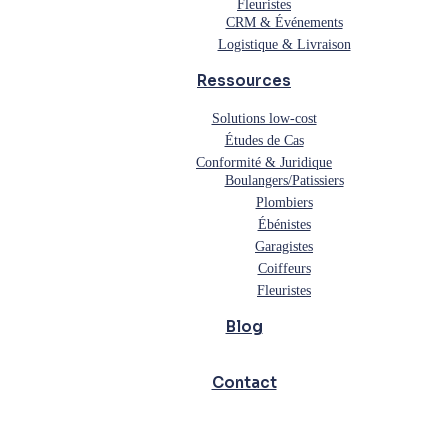
Fleuristes
CRM & Événements
Logistique & Livraison
Ressources
Solutions low-cost
Études de Cas
Conformité & Juridique
Boulangers/Patissiers
Plombiers
Ébénistes
Garagistes
Coiffeurs
Fleuristes
Blog
Contact