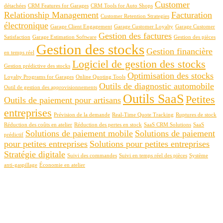
Customer
détachées
CRM Features for Garages
CRM Tools for Auto Shops
Relationship Management
Facturation
Customer Retention Strategies
électronique
Garage Client Engagement
Garage Customer Loyalty
Garage Customer
Gestion des factures
Satisfaction
Garage Estimation Software
Gestion des pièces
Gestion des stocks
Gestion financière
en temps réel
Logiciel de gestion des stocks
Gestion prédictive des stocks
Optimisation des stocks
Loyalty Programs for Garages
Online Quoting Tools
Outils de diagnostic automobile
Outil de gestion des approvisionnements
Outils SaaS
Petites
Outils de paiement pour artisans
entreprises
Prévision de la demande
Real-Time Quote Tracking
Ruptures de stock
Réduction des coûts en atelier
Réduction des pertes en stock
SaaS CRM Solutions
SaaS
Solutions de paiement mobile
Solutions de paiement
prédictif
pour petites entreprises
Solutions pour petites entreprises
Stratégie digitale
Suivi des commandes
Suivi en temps réel des pièces
Système
anti-gaspillage
Économie en atelier