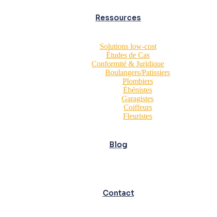
Ressources
Solutions low-cost
Études de Cas
Conformité & Juridique
Boulangers/Patissiers
Plombiers
Ébénistes
Garagistes
Coiffeurs
Fleuristes
Blog
Contact