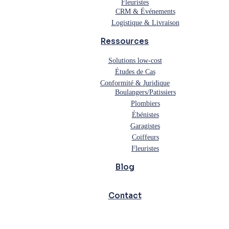
Fleuristes
CRM & Événements
Logistique & Livraison
Ressources
Solutions low-cost
Études de Cas
Conformité & Juridique
Boulangers/Patissiers
Plombiers
Ébénistes
Garagistes
Coiffeurs
Fleuristes
Blog
Contact