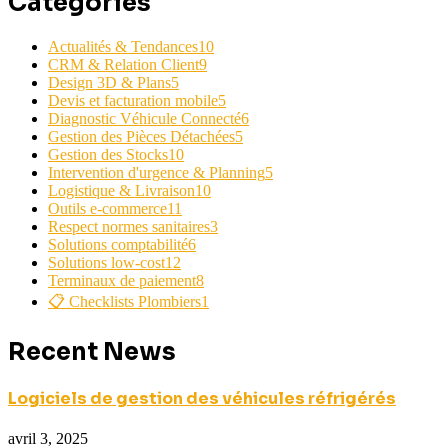
Catégories
Actualités & Tendances
10
CRM & Relation Client
9
Design 3D & Plans
5
Devis et facturation mobile
5
Diagnostic Véhicule Connecté
6
Gestion des Pièces Détachées
5
Gestion des Stocks
10
Intervention d'urgence & Planning
5
Logistique & Livraison
10
Outils e-commerce
11
Respect normes sanitaires
3
Solutions comptabilité
6
Solutions low-cost
12
Terminaux de paiement
8
📋 Checklists Plombiers
1
Recent News
Logiciels de gestion des véhicules réfrigérés
avril 3, 2025