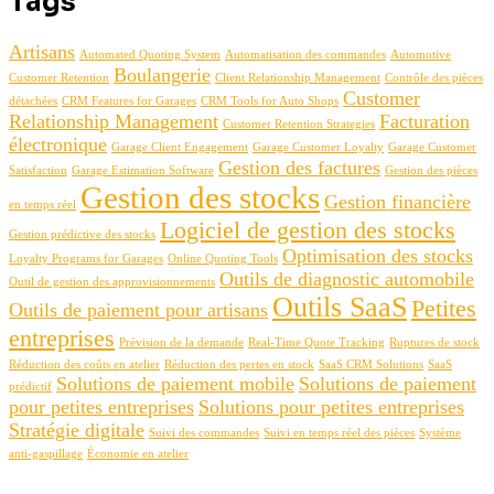
Tags
Artisans
Automated Quoting System
Automatisation des commandes
Automotive
Boulangerie
Customer Retention
Client Relationship Management
Contrôle des pièces
Customer
détachées
CRM Features for Garages
CRM Tools for Auto Shops
Relationship Management
Facturation
Customer Retention Strategies
électronique
Garage Client Engagement
Garage Customer Loyalty
Garage Customer
Gestion des factures
Satisfaction
Garage Estimation Software
Gestion des pièces
Gestion des stocks
Gestion financière
en temps réel
Logiciel de gestion des stocks
Gestion prédictive des stocks
Optimisation des stocks
Loyalty Programs for Garages
Online Quoting Tools
Outils de diagnostic automobile
Outil de gestion des approvisionnements
Outils SaaS
Petites
Outils de paiement pour artisans
entreprises
Prévision de la demande
Real-Time Quote Tracking
Ruptures de stock
Réduction des coûts en atelier
Réduction des pertes en stock
SaaS CRM Solutions
SaaS
Solutions de paiement mobile
Solutions de paiement
prédictif
pour petites entreprises
Solutions pour petites entreprises
Stratégie digitale
Suivi des commandes
Suivi en temps réel des pièces
Système
anti-gaspillage
Économie en atelier