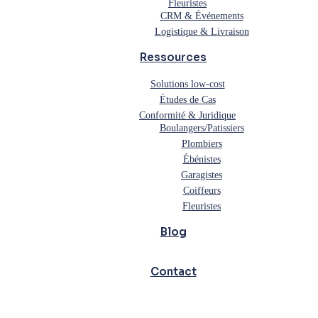
Fleuristes
CRM & Événements
Logistique & Livraison
Ressources
Solutions low-cost
Études de Cas
Conformité & Juridique
Boulangers/Patissiers
Plombiers
Ébénistes
Garagistes
Coiffeurs
Fleuristes
Blog
Contact