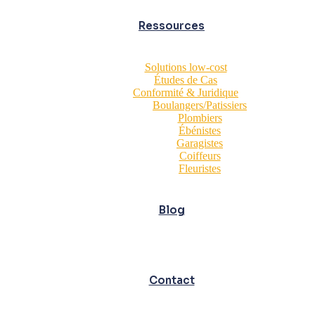
Ressources
Solutions low-cost
Études de Cas
Conformité & Juridique
Boulangers/Patissiers
Plombiers
Ébénistes
Garagistes
Coiffeurs
Fleuristes
Blog
Contact