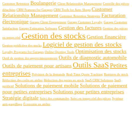
Boulangerie
Customer Retention
Client Relationship Management
Contrôle des pièces
Customer
détachées
CRM Features for Garages
CRM Tools for Auto Shops
Relationship Management
Facturation
Customer Retention Strategies
électronique
Garage Client Engagement
Garage Customer Loyalty
Garage Customer
Gestion des factures
Satisfaction
Garage Estimation Software
Gestion des pièces
Gestion des stocks
Gestion financière
en temps réel
Logiciel de gestion des stocks
Gestion prédictive des stocks
Optimisation des stocks
Loyalty Programs for Garages
Online Quoting Tools
Outils de diagnostic automobile
Outil de gestion des approvisionnements
Outils SaaS
Petites
Outils de paiement pour artisans
entreprises
Prévision de la demande
Real-Time Quote Tracking
Ruptures de stock
Réduction des coûts en atelier
Réduction des pertes en stock
SaaS CRM Solutions
SaaS
Solutions de paiement mobile
Solutions de paiement
prédictif
pour petites entreprises
Solutions pour petites entreprises
Stratégie digitale
Suivi des commandes
Suivi en temps réel des pièces
Système
anti-gaspillage
Économie en atelier