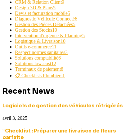
CRM & Relation Client
9
Design 3D & Plans
5
Devis et facturation mobile
5
Diagnostic Véhicule Connecté
6
Gestion des Pièces Détachées
5
Gestion des Stocks
10
Intervention d'urgence & Planning
5
Logistique & Livraison
10
Outils e-commerce
11
Respect normes sanitaires
3
Solutions comptabilité
6
Solutions low-cost
12
Terminaux de paiement
8
📋 Checklists Plombiers
1
Recent News
Logiciels de gestion des véhicules réfrigérés
avril 3, 2025
“Checklist : Préparer une livraison de fleurs
parfaite