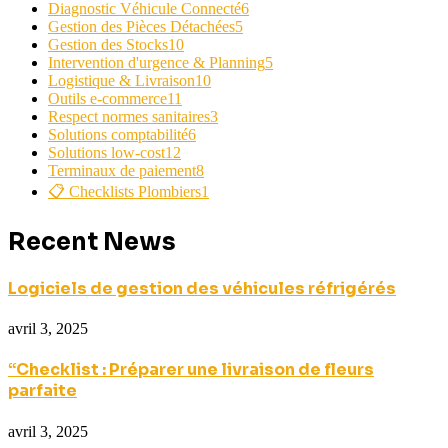
Diagnostic Véhicule Connecté
6
Gestion des Pièces Détachées
5
Gestion des Stocks
10
Intervention d'urgence & Planning
5
Logistique & Livraison
10
Outils e-commerce
11
Respect normes sanitaires
3
Solutions comptabilité
6
Solutions low-cost
12
Terminaux de paiement
8
📋 Checklists Plombiers
1
Recent News
Logiciels de gestion des véhicules réfrigérés
avril 3, 2025
“Checklist : Préparer une livraison de fleurs
parfaite
avril 3, 2025