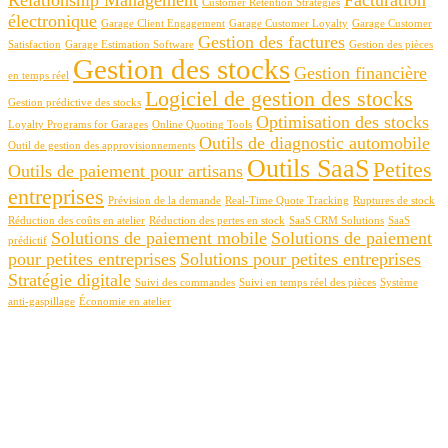
Customer Retention Strategies
électronique
Garage Client Engagement
Garage Customer Loyalty
Garage Customer
Gestion des factures
Satisfaction
Garage Estimation Software
Gestion des pièces
Gestion des stocks
Gestion financière
en temps réel
Logiciel de gestion des stocks
Gestion prédictive des stocks
Optimisation des stocks
Loyalty Programs for Garages
Online Quoting Tools
Outils de diagnostic automobile
Outil de gestion des approvisionnements
Outils SaaS
Petites
Outils de paiement pour artisans
entreprises
Prévision de la demande
Real-Time Quote Tracking
Ruptures de stock
Réduction des coûts en atelier
Réduction des pertes en stock
SaaS CRM Solutions
SaaS
Solutions de paiement mobile
Solutions de paiement
prédictif
pour petites entreprises
Solutions pour petites entreprises
Stratégie digitale
Suivi des commandes
Suivi en temps réel des pièces
Système
anti-gaspillage
Économie en atelier